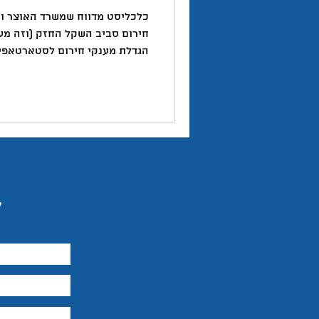
טוויטר
יזמות
יצירתיות
כלכליסט מדווח שמשרד האוצר ות
חירום סביב השקל החזק (וזה מעול
הגדלת מענקי חירום לסטארטאפים
השראה
של עד מיליארד שקל אפשרות לחב
בדולרים במקום בשקלים הקלות ב
עלויות ההעסקה באמצעות שינויים 
המהלך מגיע בעקבות גל הפיטורי
ופגיעה בתחרותיות של ההייטק ה
מקור: ספי שולמן, כלכליסט
ל