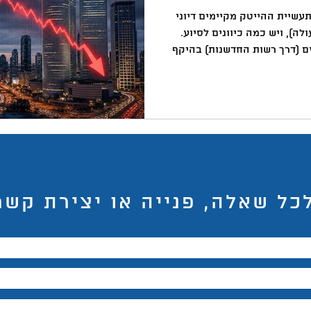
באקדמיה
למידה
ChatGPT
המלצות צפייה
ד
עשיית ההייטק מקיימים דיוני
ה), ויש כמה כיוונים לסיוע.
 (דרך רשות החדשנות) בהיקף
רות גדולות לשלם מס חברות
ארנונה ליצואנים הפחתת
במנגנון נקודות הזיכוי
ם, העברת משרות פיתוח לחו"ל
ישראלי בגלל התחזקות השקל.
כל שאלה, פנייה או יצירת קשר