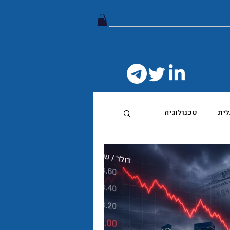
ץ הטלגרם
אודות
צור קשר
לית
טכנולוגיה
טיביות
 מותג
הפודקאסט