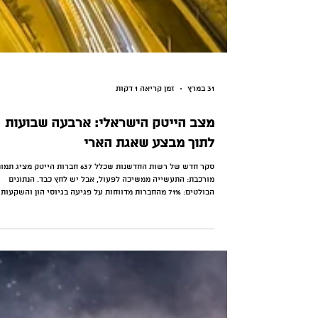
31 במרץ
זמן קריאה 1 דקות
מצב הייטק הישראלי: ארבעה שבועות
לתוך מבצע שאגת הארי
סקר חדש של רשות החדשנות שכלל 637 חברות הייטק מציג ת
מורכבת: התעשייה ממשיכה לפעול, אבל יש לחץ כבד. הנתונים
הבולטים: 71% מהחברות מדווחות על פגיעה בגיוסי הון והשקעות
48% סובלות מהיעדרות של יותר מרבע מהעובדים 87% מד
עיכובים בפיתוח מוצרים או בעמידה ביעדים 35% נפגעו בפעילות
הבינלאומית 20% חוות שיבושים בשרשראות אספקה 31% שוק
להעביר פעילות מחוץ לישראל ברשות החדשנות מדגישים בסקר
שלהם שלמרות הפגיעה, ענף ההייטק עדיין מפגין חוסן ונמנע מצע
קיצוץ חדים - אבל אם המצב יימשך,