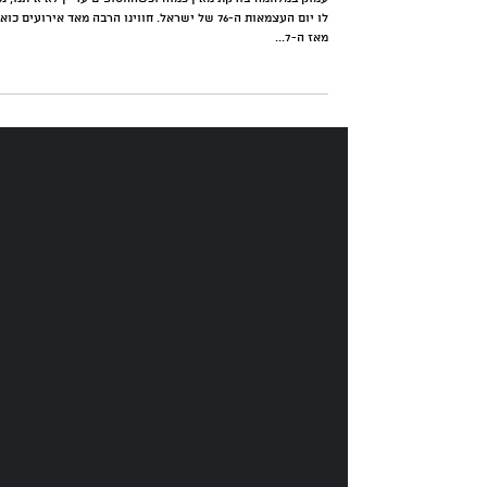
ותעשיית ההייטק
עמוק במלחמה צודקת מאין כמוה וכשהחטופים עדיין לא איתנו, נכ
לו יום העצמאות ה-76 של ישראל. חווינו הרבה מאד אירועים כו
מאז ה-7...