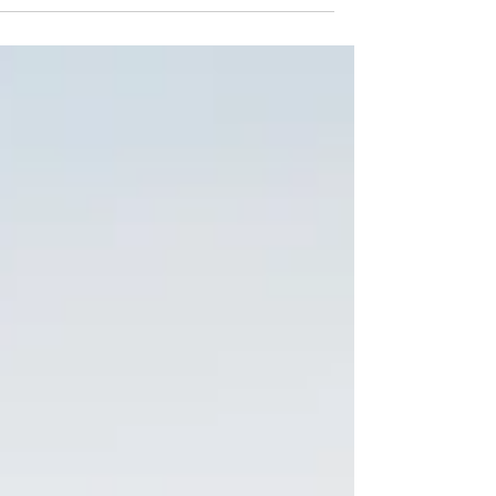
למייקל אייזנברג שהעביר לנו שיחה מלאת השראה ועומק על המ
בישראל, מילואים,...