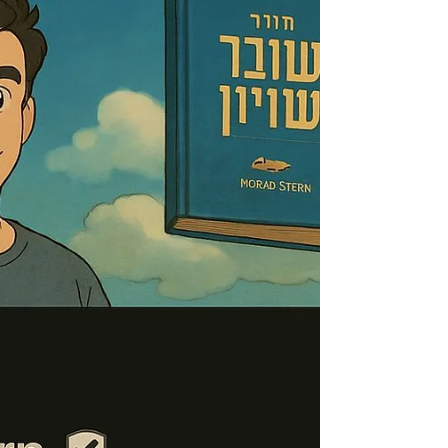
הישראלים המשפיעים בלינקדאין? ספוילר: זה לא קשור ל- ״להיו
מעניין". זה קשור ללהבין מה...