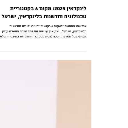
24 בדצמ׳ 2025
זמן קריאה 1 דקות
לינקדאין 2025: מקום 6 בקטגוריית
טכנולוגיה וחדשנות בלינקדאין, ישראל
איכשהו הסתננתי למקום 6 בקטגוריית טכנולוגיה וחדשנות
בלינקדאין, ישראל... אז, איך עושים את זה? הרבה התמדה עניין
אמיתי בכל הטרפת הטכנולוגית מסביבנו התמקדות בהיבט התכל
נניח - למה זה חשוב ש ChatGPT השיקו חנות אפליקציות, מה
המגמה שזה מייצג, איך צריך להערך וכו ויש עוד. כתבתי מדריך: ״
מדריך מלא להורדה: ככה תזניקו את החשיפה שלכם בלינקדאין
ב-2025. 14 צעדים ליישום מיידי ״ מערכת ההפעלה המשפחתית
פיתח אפליקציה שעושה סדר בלו"זי