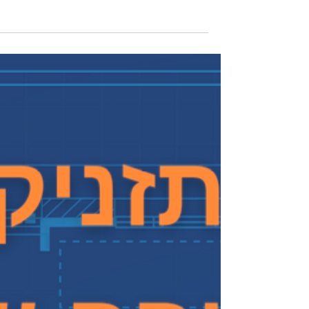
ביום שישי האחרון זכיתי לדבר מול חיילי מילואים (תודה לכם!)
שהגיעו אלינו ל- Wix לפרויקט מיוחד שהעניק להם כלים פרקטיי
סדנאות ומפגשים...