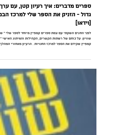
ספרים מדברים: איך רעיון קטן, עם ערך
גדול - הזניק את הספר שלי למרכז הבמ
[וידאו]
לפני החגים השקתי עם צמת ספרים קמפיין מיוחד לספר שלי ״ שו
שוויון: על כוחם של רשתות הקשרים, הקהילות והמיתוג האישי ״ 
קמפיין שקידם את הספר למרכז החנויות . הרעיון מאחורי המהלך
ההנגשה של הספר שלי ב ChatGPT שאפשרה למבקרים בחנות
״לשוחח״ עם הספר ישירות - להתייעץ איתו ולראות אם הוא רלוונ
להם. כתבתי על זה יותר לעומק בפוסט: אם ספר יכול לדבר - למה
שלא ידבר עם הקוראים שמגיעים לחנות?״ אף פעם אל תוותרו -
תמיד תחשבו יצירתי! מאקו כתבו על זה פה: מורד לקח ספר שכתב
והפך אותו ל-ChatGPT: "במ