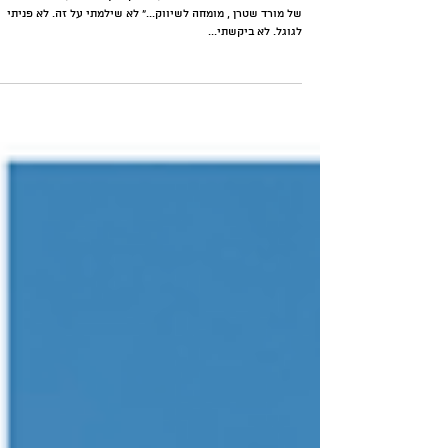
לבנות מותג אישי: עכשיו גם במנועי
הבינה המלאכותית
מישהו שאל את ג'מיני שאלה על לינקדאין. וה-AI ענה: ״לפי מאמ
של מורד שטרן , מומחה לשיווק...״ לא שילמתי על זה. לא פניתי
לגוגל. לא ביקשתי...