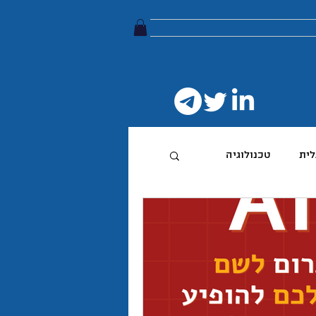
ץ הטלגרם
אודות
צור קשר
לית
טכנולוגיה
טיביות
 מותג
הפודקאסט