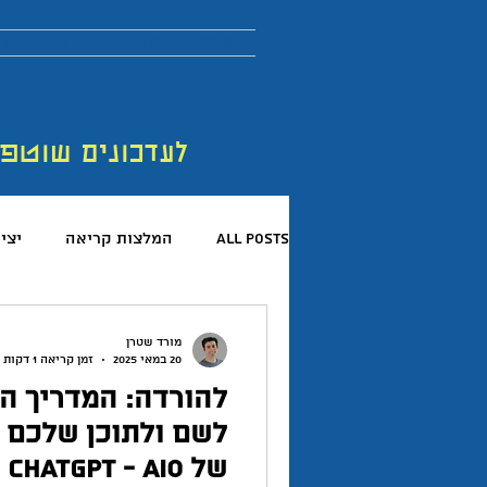
More
בלוג
מדריכים
לר
לעדכונים שוטפ
All Posts
המלצות קריאה
יצי
קריאת ספרים
פורום החדשנות 
מורד שטרן
20 במאי 2025
זמן קריאה 1 דקות
להורדה: המדריך המ
המלצות פודקאסטים
כישורים 
לשם ולתוכן שלכם 
של ChatGPT - AIO של מורד שטרן