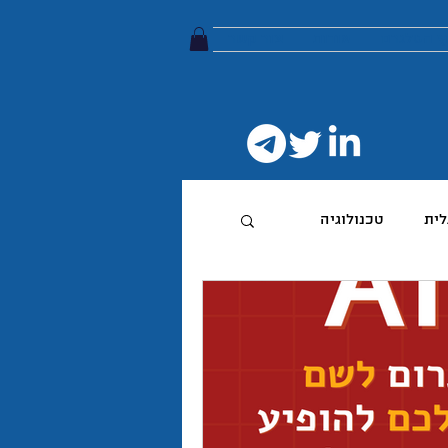
ץ הטלגרם
אודות
צור קשר
לית
טכנולוגיה
טיביות
 מותג
הפודקאסט