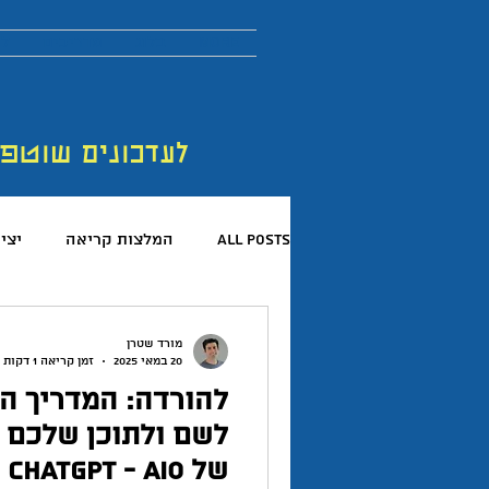
More
בלוג
מדריכים
לר
לעדכונים שוטפ
All Posts
המלצות קריאה
יצי
קריאת ספרים
פורום החדשנות 
מורד שטרן
20 במאי 2025
זמן קריאה 1 דקות
להורדה: המדריך המ
המלצות פודקאסטים
כישורים 
לשם ולתוכן שלכם 
של ChatGPT - AIO של מורד שטרן