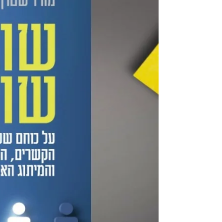
מניו יורק דרך פריז, ברלין, ז׳נבה ועוד: קוראים את הספר ״שובר
שוויון: על כוחם של רשתות הקשרים, הקהילות והמיתוג האישי״ 
מסביב לעולם!...