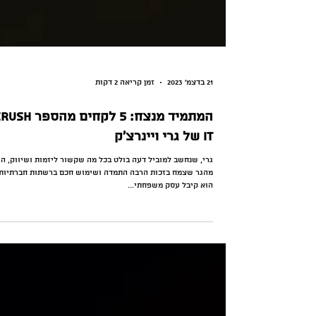
21 בדצמ׳ 2023
זמן קריאה 2 דקות
המתמיד מנצח: 5 לקחים מהספר 
It של גרי ויינרצ'ק
גרי, שנחשב למוביל דעה בולט בכל מה שקשור ליזמות ושיווק, הו
מהגר שצמח בזכות הרבה התמדה ושימוש חכם ברשתות חברתיות.
הוא קיבל עסק משפחתי...