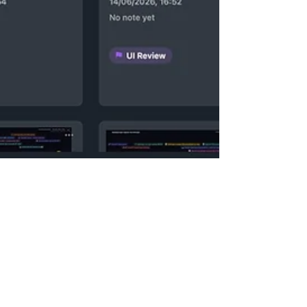
24 ביוני
זמן קריאה 2 דקות
הכירו את LandingPad: אפליקציית