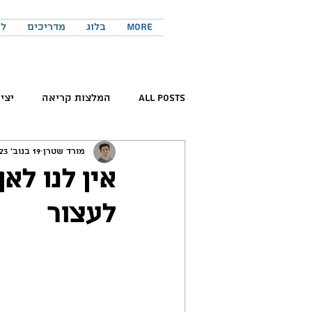
More
בלוג
מדריכים
לר
All Posts
המלצות קריאה
יצי
מורד שטרן
19 בנוב׳ 2023
קריאת ספרים
פורום החדשנות 
אין לנו לאן
לעצור
המלצות פודקאסטים
כישורים 
טוויטר
יזמות
יצירתיות