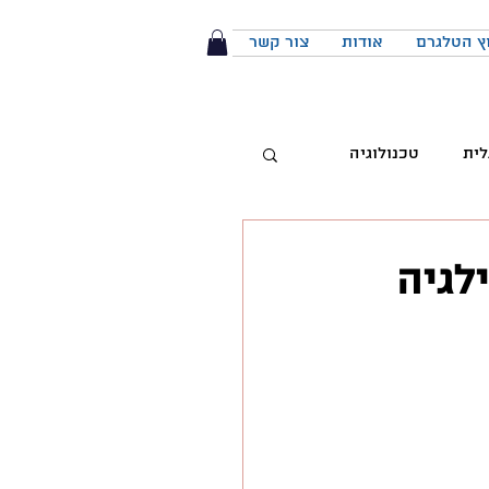
ץ הטלגרם
אודות
צור קשר
לית
טכנולוגיה
טיביות
ילגיה
 מותג
הפודקאסט
יבור מול קהל