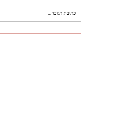
כתיבת תגובה...
מהאימפריה שנעלמה - לסיפור
שמלמד אותנו שאין חוקים בעולם
הטכנולוגיה
ל