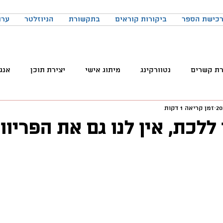
כישת הספר
ביקורות קוראים
בתקשורת
הניוזלטר
ערו
רת קשרים
נטוורקינג
מיתוג אישי
יצירת תוכן
אנג
זמן קריאה 1 דקות
והטכנולוגיה
טלגרם
ניהול קהילות
שיווק
פרודק
 ללכת, אין לנו גם את הפריוו
רכים
כתיבה
הרגלים
התמדה
כנסים
בניית
באקדמיה
למידה
ChatGPT
המלצות צפייה
ד