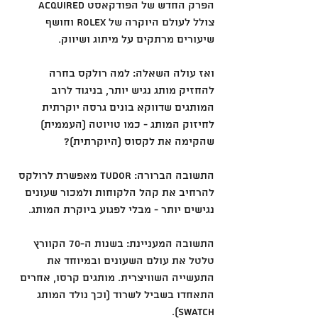
הפרק החדש של הפודקאסט Acquired 
צולל לעולם היוקרה של Rolex וחושף 
שיעורים מרתקים על מיתוג ושיווק.
ואז עולה השאלה: למה רולקס בחרה 
להחזיק מותג נגיש יותר, בניגוד לרוב 
המותגים שדווקא בונים גרסה יוקרתית 
לחיזוק המותג - כמו טויוטה (העממית) 
שהקימה את לקסוס (היוקרתית)?
התשובה הברורה: Tudor מאפשרת לרולקס 
להרחיב את קהל הלקוחות ולמכור שעונים 
נגישים יותר - מבלי לפגוע ביוקרת המותג.
התשובה המעניינת: בשנות ה-70 הקוורץ 
טלטל את עולם השעונים ובמיוחד את 
התעשייה השוויצרית. מותגים קרסו, אחרים 
התאחדו בשביל לשרוד (וכך נולד המותג 
Swatch).