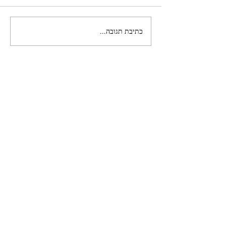
כתיבת תגובה...
תרימו את הטלפון ותתקשרו
לעצמכם - יש שאלה חשובה
מאד שאתם צריכים לשאול
לכל שאלה, פנייה או יצירת
קשר