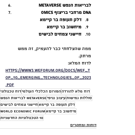
Metaverse לבריאות הנפש
Omics מרחבי בריצוף DNA
דלק תעופה בר קיימא
מיחשוב בר קיימא
חיישני צמחים לבישים
ממה שהצלחתי כבר להעמיק, זה ממש 
מרתק. 
לדוח המלא:
https://www3.weforum.org/docs/WEF_T
op_10_Emerging_Technologies_of_2023
.pdf
דוח מלא להורדה
הפורום הכלכלי העולמי
דוח טכנולוגי
סוללות גמישות
עיצוב נגיפי
Metaverse לבריאות הנפש
דלק תעופה בר קיימא
חיישני צמחים לבישים
מיחשוב בר קיימא
World Economic Forum
10 הטכנולוגיות החדשניות
דוחות ומחקרים