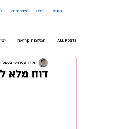
More
בלוג
מדריכים
לר
All Posts
המלצות קריאה
יצי
מורד שטרן
10 בספט׳ 2023
קריאת ספרים
פורום החדשנות 
דוח מלא להורדה:  2023
המלצות פודקאסטים
כישורים 
טוויטר
יזמות
יצירתיות