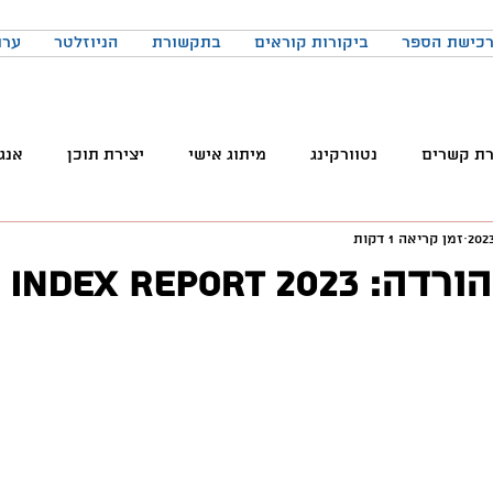
כישת הספר
ביקורות קוראים
בתקשורת
הניוזלטר
ערו
רת קשרים
נטוורקינג
מיתוג אישי
יצירת תוכן
אנג
זמן קריאה 1 דקות
והטכנולוגיה
טלגרם
ניהול קהילות
שיווק
פרודק
AI Index Report
רכים
כתיבה
הרגלים
התמדה
כנסים
בניית
באקדמיה
למידה
ChatGPT
המלצות צפייה
ד