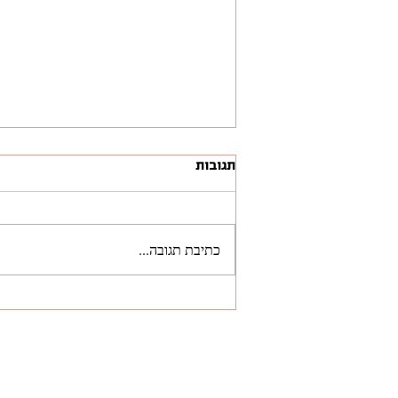
תגובות
כתיבת תגובה...
דוח מלא להורדה, בינה
מלאכותית - מקינזי 2025:
Seizing the Agentic AI
Advantage