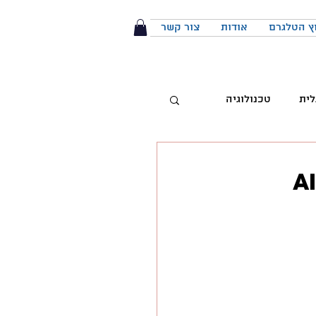
ץ הטלגרם
אודות
צור קשר
לית
טכנולוגיה
טיביות
 מותג
הפודקאסט
יבור מול קהל