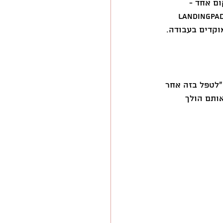
מקום אחד - 
ישירות משורת התפריטים (Menu Bar). במקום להשתמש בדסקטופ כמערכת אחסון, LandingPad 
וקדים בעבודה.
ה "לטפל בזה אחר 
ותם הולך 