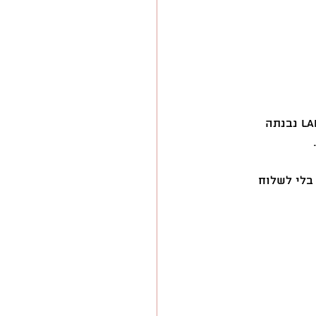
בניגוד לכלי ניהול פרויקטים, שירותי אחסון בענן או מערכות ידע מורכבות, LandingPad נבנתה 
סנכרון כפוי, בלי לשלוח 