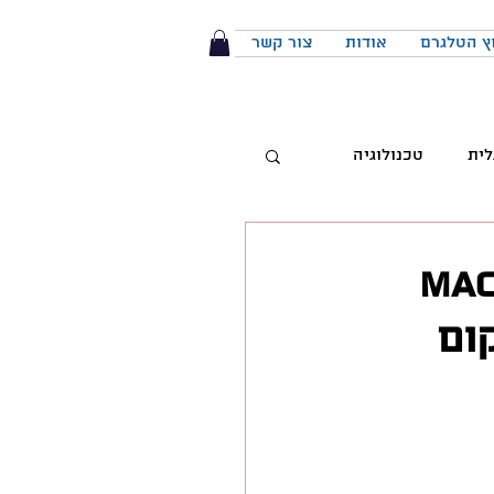
ץ הטלגרם
אודות
צור קשר
לית
טכנולוגיה
טיביות
Landi: אפליקציית macOS
ום
 מותג
הפודקאסט
יבור מול קהל