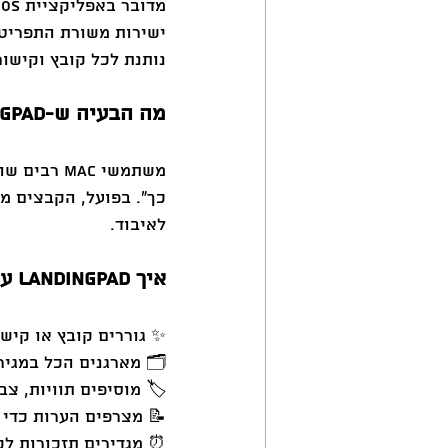
נותנת לכל קובץ וקישו
מה הבעיה ש-LandingPad פותרת?
משתמשי ac
כך". בפועל, הקבצים מ
לאיבוד.
איך LandingPad עובדת?
✨ גוררים קובץ או קישור ל-Menu Bar והאפליקציה נפתח
🗂️ מארגנים הכל במגירות (Drawers) פשוטות ואינטו
🏷️ מוסיפים תוויות, צב
📝 מצרפים הערות כדי 
⏰ מגדירים תזכורות לק