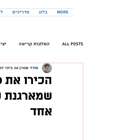
More
בלוג
מדריכים
לר
All Posts
המלצות קריאה
יצי
מורד שטרן
24 ביוני
זמן 
קריאת ספרים
פורום החדשנות 
שמארגנת ק
המלצות פודקאסטים
כישורים 
אחד
טוויטר
יזמות
יצירתיות