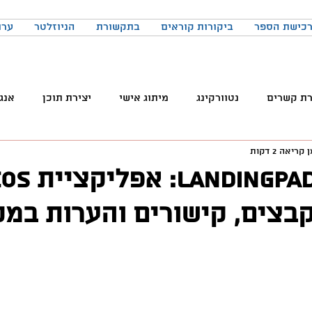
כישת הספר
ביקורות קוראים
בתקשורת
הניוזלטר
ערו
רת קשרים
נטוורקינג
מיתוג אישי
יצירת תוכן
אנג
קריאה 2 דקות
והטכנולוגיה
טלגרם
ניהול קהילות
שיווק
פרודק
הכירו את ngPad
בצים, קישורים והערות במק
רכים
כתיבה
הרגלים
התמדה
כנסים
בניית
באקדמיה
למידה
ChatGPT
המלצות צפייה
ד