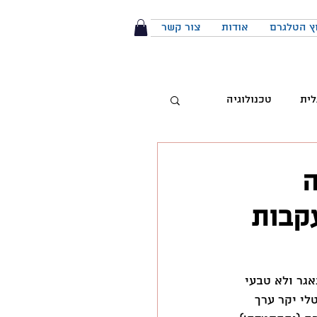
ץ הטלגרם
אודות
צור קשר
לית
טכנולוגיה
טיביות
ה
עקבות
 מותג
הפודקאסט
יבור מול קהל
הליך קשה, מתאגר ולא טבעי 
י יקר ערך 