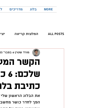
More
בלוג
מדריכים
לר
All Posts
המלצות קריאה
יצי
מורד שטרן
6 בפבר׳ 2023
קריאת ספרים
פורום החדשנות 
הקשר המעצ
שלכ
המלצות פודקאסטים
כישורים 
כתיבת בלו
טוויטר
יזמות
יצירתיות
הפך לחדר כושר מחשבתי