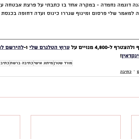
נה דוגמה נחמדה - במקרה אחד בו כתבתי על פרצת אבטחה עם
 למאמר שלי פרסום ומינוף שגררו כינוס ועדה דחופה בכנסת 
-4,800 מנויים על 
ערוץ הטלגרם שלי
 ו-
להירשם לנ
נקדאין
!
מורד שטרן
מיתוג אישי
כתיבה ברשת
כתיבת
ם
כתיבה