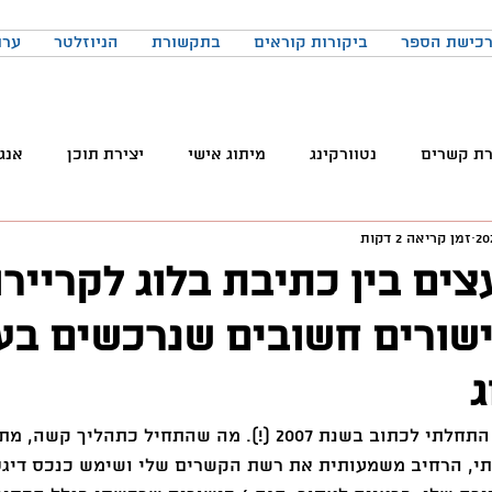
כישת הספר
ביקורות קוראים
בתקשורת
הניוזלטר
ערו
רת קשרים
נטוורקינג
מיתוג אישי
יצירת תוכן
אנג
זמן קריאה 2 דקות
והטכנולוגיה
טלגרם
ניהול קהילות
שיווק
פרודק
ים בין כתיבת בלוג לקרייר
ם: 6 כישורים חשובים שנרכשים ב
רכים
כתיבה
הרגלים
התמדה
כנסים
בניית
ג
באקדמיה
למידה
ChatGPT
המלצות צפייה
ד
את הבלוג הראשון שלי התחלתי לכתוב בשנת 2007 (!). מה שהתחיל כת
, הרחיב משמעותית את רשת הקשרים שלי ושימש כנכס דיגטל