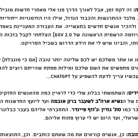
:
 זה לקח זמן, אבל לאורך הדרך פנו אלי מאתרי חדשות מוביל
מלבד ההתרגשות והכבוד הגדול, אילו היו הזדמנויות ייחודיות
ולהכיר אנשים חדשים בתעשייה. את העבודה המעניינת באמת
(משרד רוה״מ, הובלת היוזמה הרשמית הראשונה של GOV 2.0) הצל
ו, והבינו שיש לי את הידע הדרוש בשביל הפרויקט.
ג או אתר משלכם יש לכם שליטה יותר טובה (אם כי מוגבלת) 
ים מחפשים את השם שלכם ומילות מפתח שהייתם רוצים להופ
 צריך לדעת להשפיע על ChatGPT...
דים:
 השתמשתי בבלוג שלי כדי לראיין כמה מהאנשים החזקים 
 של ה
נשיא ארה״ב לשעבר ברק אובמה
 ועד ליועץ החדשנות ה
ר כמו 
סת׳ גודין
 ו
ג'וזף פיינדר
. התחברתי אליהם בעבר כבלוגר 
אלי, ועד היום יש לי ערוץ פתוח אליהם.
ובה:
 כן, אנשים קוראים את מה שאתם כותבים. וכן, התוצאות י