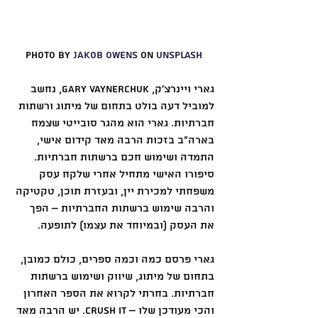
Photo by 
Jakob Owens
 on 
Unsplash
גארי ויינרצ׳ק, Gary Vaynerchuk, נחשב 
למוביל דעה בולט בתחום של מיתוג ורשתות 
חברתיות. גארי הוא מהגר סובייטי שצמח 
בארה״ב בזכות הרבה מאד קידום אישי, 
התמדה ושימוש חכם ברשתות חברתיות. 
סיפורו האישי מתחיל אחרי שלקח עסק 
משפחתי למכירת יין, ובעזרת תוכן, טקטיקה 
והרבה שימוש ברשתות החברתיות – הפך 
את העסק (ובמיוחד את עצמו) לתופעה.
גארי פרסם כמה וכמה ספרים, כולם כמובן, 
בתחום של מיתוג, שיווק ושימוש ברשתות 
חברתיות. בחרתי לקרוא את הספר האחרון 
והכי מעודכן שלו – Crush It. יש הרבה מאד 