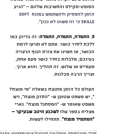
הסופט-סקילס והחשיבות שלהם – ״
הגיע 
הזמן להפסיק ולהשתמש במונח Soft 
Skills כי זה פשוט לא נכון
״.
5. התמדה, התמדה, התמדה
: זה בדיוק כמו 
ללכת לחדר כושר. אתם לא תגיעו לרמת 
הכושר, או תשיגו את צורת הגוף הרצויה 
בעינכם, מלבלות בחדר כושר פעם אחת, 
פעמיים או שלוש. זה תהליך. והוא ארוך. 
וצריך הרבה סבלנות.
העולם כל הזמן מתנצח בשאלה ״מי מנצח?
״, יש משפט שטוען ש- ״החזק מנצח״, ויש 
משפט שאומר ש- ״המסתגל מנצח״. גארי 
מצליח בספר שלו 
לשכנע היטב שבעיקר – 
״המתמיד מנצח״
. תתחילו לעשות.
מורד שטרן
מיתוג אישי
גארי ויינרצ׳ק
Gary Vaynerchuk