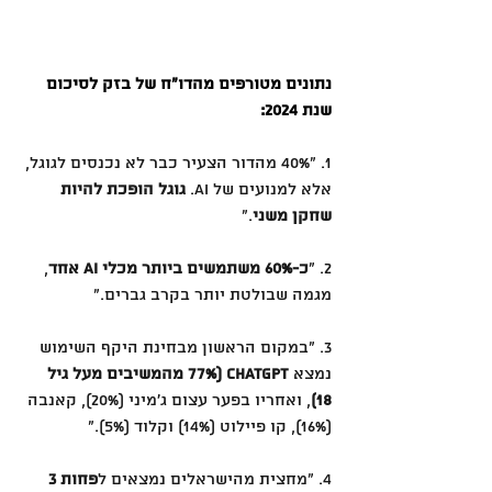
נתונים מטורפים מהדו״ח של בזק לסיכום 
שנת 2024:
1. ״40% מהדור הצעיר כבר לא נכנסים לגוגל, 
אלא למנועים של AI. 
גוגל הופכת להיות 
שחקן משני
.״
2. ״
כ-60% משתמשים ביותר מכלי AI אחד
, 
מגמה שבולטת יותר בקרב גברים.״ 
3. ״במקום הראשון מבחינת היקף השימוש 
נמצא 
chatGPT (77% מהמשיבים מעל גיל 
18)
, ואחריו בפער עצום ג'מיני (20%), קאנבה 
(16%), קו פיילוט (14%) וקלוד (5%).״
4. ״מחצית מהישראלים נמצאים ל
פחות 3 