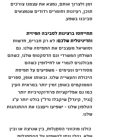
זמן ולצרוך אותם, נמצא את עצמנו צורכים 
תוכן, רעיונות וחומרים רדודים שנמצאים 
סביבנו בשפע.
תתייחסו ברצינות לסביבה הפיזית 
והדיגיטלית שלכם:
 לא רק חברים, חדשות 
וסושיאל מעצבים את התפיסה שלנו. גם 
השולחן המשרדי וגם הדסקטופ שלנו, כשהם 
מבולגנים לגמרי או לחילופין כשהם 
מסודרים ונעימים - משפיעים על תפיסת 
היכולת והעשייה שלנו. ובאותו אופן, ספרים 
הממוקמים באופן זמין יותר במראית העין 
כמו גם אפליקציות פרודוקטיביות יותר 
(נגיד, קינדל) שיקבלו נדל״ן בולט יותר ע״ג 
הטלפון שלנו - ישפיעו ויעצבו את ההתנהגות 
שלנו.
 כולנו מוכווני הִסתַגְלוּת, בין שנרצה או ובין 
שלא. נהלו ונסו להשפיע על ההִסתַגְלוּת 