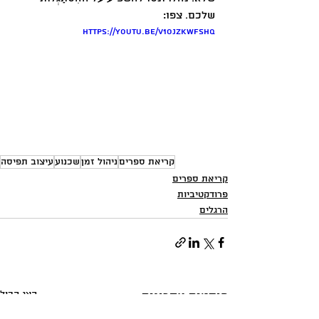
שלכם. צפו:
https://youtu.be/v1ojZKWfShQ
קריאת ספרים
ניהול זמן
שכנוע
עיצוב תפיסה
קריאת ספרים
פרודקטיביות
הרגלים
הצג הכול
פוסטים אחרונים