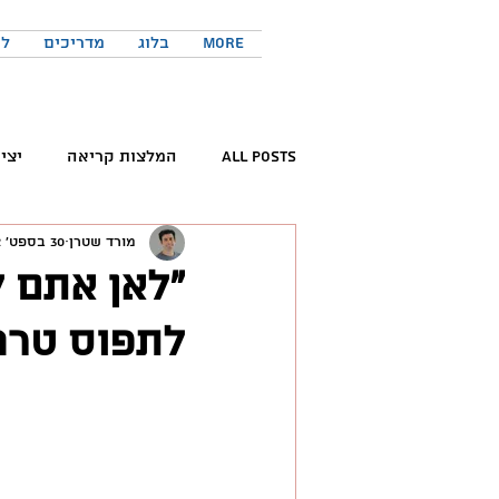
More
בלוג
מדריכים
לר
All Posts
המלצות קריאה
יצי
מורד שטרן
30 בספט׳ 2022
קריאת ספרים
פורום החדשנות 
״לאן אתם ל
לתפוס טרמ
המלצות פודקאסטים
כישורים 
טוויטר
יזמות
יצירתיות