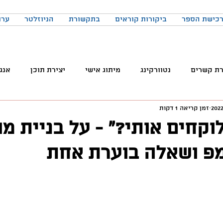
כישת הספר
ביקורות קוראים
בתקשורת
הניוזלטר
ערו
רת קשרים
נטוורקינג
מיתוג אישי
יצירת תוכן
אנג
זמן קריאה 1 דקות
והטכנולוגיה
טלגרם
ניהול קהילות
שיווק
פרודק
וקחים אותי?״ - על בניית מו
פ ושאלה בוערת אחת
רכים
כתיבה
הרגלים
התמדה
כנסים
בניית
באקדמיה
למידה
ChatGPT
המלצות צפייה
ד