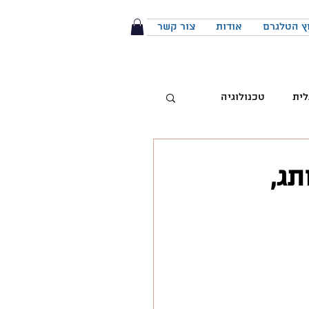
ץ הטלגרם
אודות
צור קשר
לית
טכנולוגיה
טיביות
תג,
 מותג
הפודקאסט
יבור מול קהל