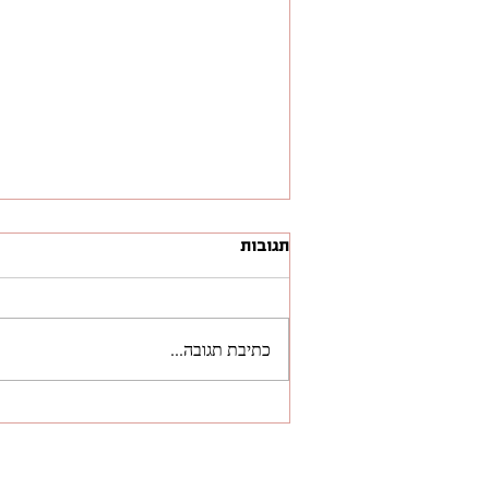
תגובות
כתיבת תגובה...
ראיון פודקאסט: מתראיין
בפודקאסט ניצוצות על מיתוג
מעסיק ושיווק