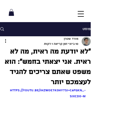
פוסט
מורד שטרן
10 ביוני
זמן קריאה 1 דקות
״לא יודעת מה ראית, מה לא
ראית. אני יצאתי בחמש״: הוא
משפט שאתם צריכים להגיד
לעצמכם יותר
https://youtu.be/IHzWOe7K0hY?si=c6PgKN_-
sixcDO-m