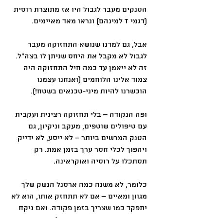
הטנקים מעבר לגבול היו אז מתוצרת רוסית 
(דגמי T למינהם) ונראו מאד מאיימים.
אבל, גם למדנו שנושא התחזוקה מעבר 
לגבול לא מקבל את היחס שניתן לו בצה״ל. 
זה לא ייאמן עד כמה חיל התחזוקה היה 
צמוד אלינו הלוחמים (ואנחנו עצמנו 
הוכשרנו להיות מיני-טכנאים בשטח!).
ופה הנקודה – בלי תחזוקה רצינית ועקבית 
עם טיפולים שוטפים, מעקב וניקיון, גם 
הטנק המרשים ביותר – לא ייסע, לא ידייק 
ויהפוך לכלי חסר ערך בזמן אמת. רק 
תסתכלו על רוסיה ואוקראינה.
כלומר, לא משנה כמה ארסנל הנשק שלך 
מגוון ומאיים – אם לא תתחזק אותו, הוא לא 
יתפקד כמו שצריך בזמן פקודה. ואם ניקח 