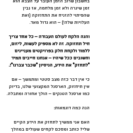
בחשבון שרוב הזמן העובר על הצבא הוא 
זמן שיגרה ולא זמן מלחמה, אז נבין 
שהפיתוי להזניח את התחזוקה (ואת 
העלויות שלה!) – הוא גדול מאד.
והנה הלקח לעולם העבודה – כל אחד צריך 
חיל תחזוקה. זה לא מספיק לעשות, ליזום, 
ללמוד ולקחת חלק בפרויקטים מעניינים 
וחשובים ככל שיהיו – אנחנו חייבים תמיד 
*לתחזק* את הידע, הניסיון *שכבר צברנו*!.
כי אין דבר כזה מצב סטטי ומתמשך – אם 
אין תיחזוק, הארסנל המקצועי שלנו, בדיוק 
כמו ארסנל הטנקים – הולך אחורה ומתבלה.
הנה כמה דוגמאות:
האם אני ממשיך לתחזק את הידע הקיים 
שלי? כותב ומסכם לקחים שעולים במהלך 