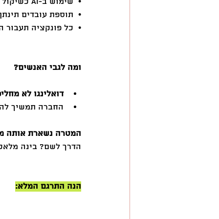
•  שימוש ב-AI כשיקול בגיוס ובהערכת ביצועים
•  תוספת עובדים תינתן
•  כל פונקציה תעבור ה
ומה לגבי האנשים?
דואלינגו לא מחלי
החברה תמשיך להש
המטרה נשארת אותה מטר
הדרך לשם? בינה מלאכו
הנה התרגם המלא: