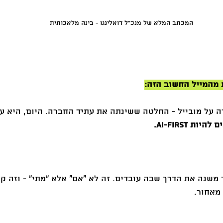
המכתב המלא של מנכ״ל דואלינגו - בינה מלאכותית
 מהמייל החשוב הזה:
 Duolingo הימרה על מובייל - החלטה ששינתה את עתיד החברה. היום, הי
ות AI-First.
משנה את הדרך שבה עובדים. זה לא “אם” אלא “מתי” - וזה קו
מאחור.