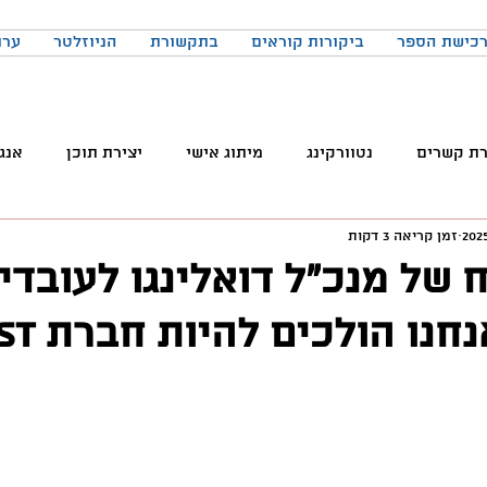
כישת הספר
ביקורות קוראים
בתקשורת
הניוזלטר
ערו
רת קשרים
נטוורקינג
מיתוג אישי
יצירת תוכן
אנג
זמן קריאה 3 דקות
והטכנולוגיה
טלגרם
ניהול קהילות
שיווק
פרודק
של מנכ״ל דואלינגו לעובדי
ו הולכים להיות חברת AI first״
רכים
כתיבה
הרגלים
התמדה
כנסים
בניית
באקדמיה
למידה
ChatGPT
המלצות צפייה
ד