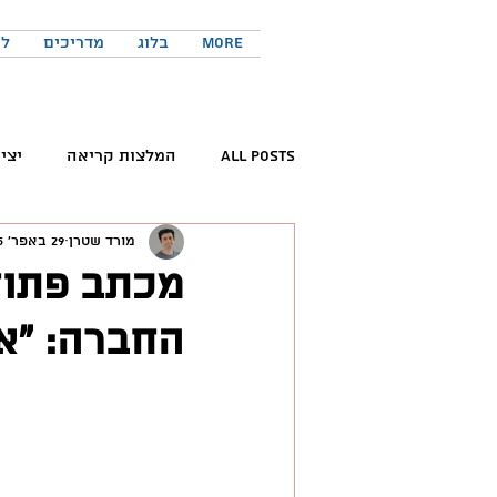
More
בלוג
מדריכים
לר
All Posts
המלצות קריאה
יצי
מורד שטרן
29 באפר׳ 2025
קריאת ספרים
פורום החדשנות 
מכתב פתוח 
החברה: ״אנחנ
המלצות פודקאסטים
כישורים 
טוויטר
יזמות
יצירתיות