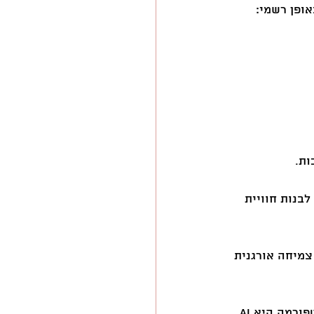
ופן רשמי:
ות.
לבנות חוויית 
ס “אפליקציית השנה” של אייפון לשנת 2013 ולהניע צמיחה אורגנית 
רמה היא AI.