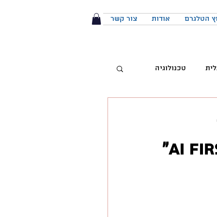
ץ הטלגרם
אודות
צור קשר
לית
טכנולוגיה
טיביות
 מותג
הפודקאסט
יבור מול קהל