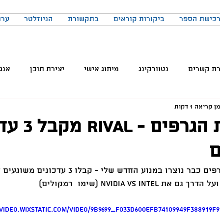
כישת הספר
ביקורות קוראים
בתקשורת
הניוזלטר
ערו
רת קשרים
נטוורקינג
מיתוג אישי
יצירת תוכן
אנג
ן קריאה 1 דקות
והטכנולוגיה
טלגרם
ניהול קהילות
שיווק
פרודק
מנוע יצירת הגר
ם
רכים
כתיבה
הרגלים
התמדה
כנסים
בניית
NVIDIA vs In (שימו  רמקולים)
באקדמיה
למידה
ChatGPT
המלצות צפייה
ד
/video.wixstatic.com/video/9b9699_f033d600efb74109949f388919f9