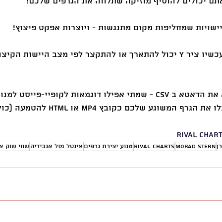
3. ציר Y 📐  דינאמי: מעכשיו ציר Y יכול להתארך או להתקצר לפי מצב היישות 
אתם צריכים רק להביא את הדאטא ב CSV - שמתי אפילו דוגמאות לקופיי-פייסט 
שוגע שלכם כקובץ MP4 או HTML להטמעה (כולל הנגן!) 
Rival Char
ן
Morad Stern
Rival Charts
מנוע יצירת גרפים
אינטל מול אנבידיה
שווי שוק א