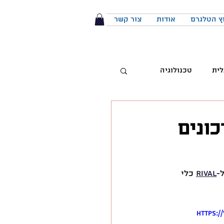
ץ הטלגרם
אודות
צור קשר
לית
טכנולוגיה
טיביות
פים - Rival מקבל 3 עדכונים
 מותג
הפודקאסט
Rival
 כלי 
יבור מול קהל
https:/