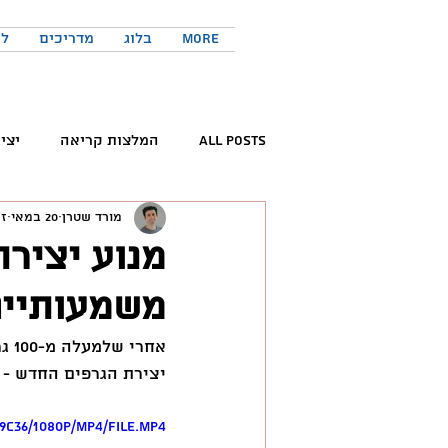
More
בלוג
מדריכים
לר
All Posts
המלצות קריאה
יצי
מורד שטרן
20 במאי
זמ
קריאת ספרים
פורום החדשנות 
משמעותיי
המלצות פודקאסטים
כישורים 
אחרי שלמעלה מ-100 גרפים כבר נוצרו במנוע החדש שלי - קבלו 3 עדכונים משוגעים ל-
יצירת הגרפים החדש - ועל הדרך גם את tel
טוויטר
יזמות
יצירתיות
9c36/1080p/mp4/file.mp4