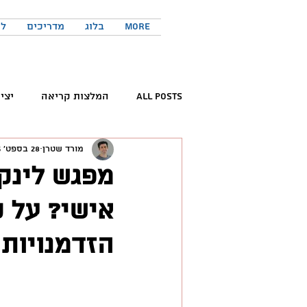
More
בלוג
מדריכים
לר
All Posts
המלצות קריאה
יצי
מורד שטרן
28 בספט׳ 2023
קריאת ספרים
פורום החדשנות 
מפגש לינקד
אישי? על ק
המלצות פודקאסטים
כישורים 
הזדמנויות
טוויטר
יזמות
יצירתיות