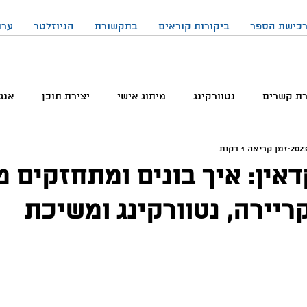
כישת הספר
ביקורות קוראים
בתקשורת
הניוזלטר
ערו
רת קשרים
נטוורקינג
מיתוג אישי
יצירת תוכן
אנג
זמן קריאה 1 דקות
והטכנולוגיה
טלגרם
ניהול קהילות
שיווק
פרודק
אין: איך בונים ומתחזקים מ
ריירה, נטוורקינג ומשיכת
רכים
כתיבה
הרגלים
התמדה
כנסים
בניית
באקדמיה
למידה
ChatGPT
המלצות צפייה
ד