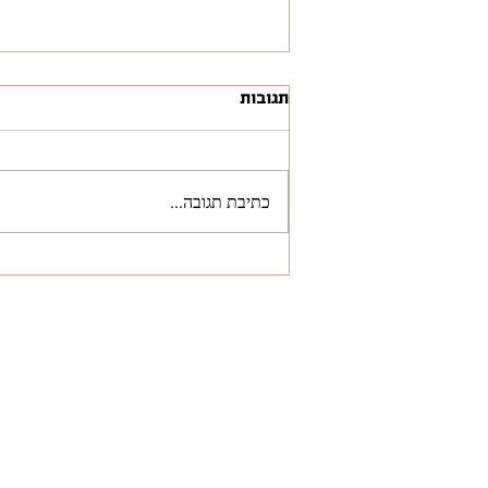
תגובות
כתיבת תגובה...
מדריך: איך לשלוח פנייה קרה
ולקבל תשובה. הרצאה שלי מתוך
כנס Tech1, אילת 2025
ל