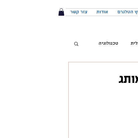
ץ הטלגרם
אודות
צור קשר
לית
טכנולוגיה
טיביות
ותג
 מותג
הפודקאסט
יבור מול קהל