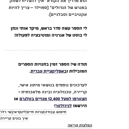
הוא מדריך את הקורא "איך להצליח לשחק 
במגרש של הגדולים" (ספוילר – צריך להיות 
אקטיביים וסבלניים). 
לי הספר עשה סדר בראש, מיקד אותי ונתן 
לי בוסט של אנרגיה ומוטיבציה לפעולה!
תודה שי! הספר זמין בחנויות הספרים 
המובילות ו
באפליקציית עברית
.
לעדכונים נוספים בנושאי מיתוג אישי, 
קריירה, טכנולוגיה ובינה מלאכותית 
- 
הצטרפו למעל 12,400 מנויים בטלגרם
 או 
הירשמו 
לניוזלטר
!
חיפוש עבודה
קורות חיים
לינקדאין
שי רלר
איך בונים קריירה
המלצות קריאה