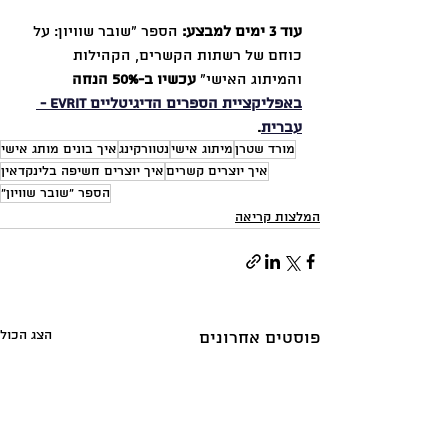
עוד 3 ימים למבצע:
 הספר ״שובר שוויון: על 
כוחם של רשתות הקשרים, הקהילות 
והמיתוג האישי״ 
עכשיו ב-50% הנחה 
באפליקציית הספרים הדיגיטליים evrit - 
עברית
.
מורד שטרן
מיתוג אישי
נטוורקינג
איך בונים מותג אישי
איך יוצרים קשרים
איך יוצרים חשיפה בלינקדאין
הספר "שובר שוויון"
המלצות קריאה
הצג הכול
פוסטים אחרונים