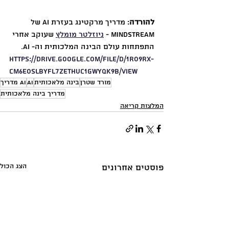
להורדה
: מדריך מרקטינג בעזרת AI של 
Mindstream - 
ניוזלטר מומלץ
 שעוקב אחרי 
התפתחות עולם הבינה המלכותית וה- AI. 
https://drive.google.com/file/d/1rO9rX-
Cm6eOsLbyfL7ZetHuC1gwyQk9b/view
מורד שטרן
בינה מלאכותית
AI
AI מדריך
מדריך בינה מלאכותית
המלצות קריאה
הצג הכול
פוסטים אחרונים