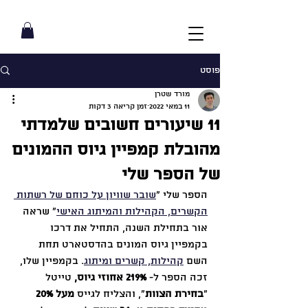
פוסט
מורד שטרן
11 במאי 2022
זמן קריאה 3 דקות
11 שיעורים חשובים שלמדתי
מהובלת קמפיין גיוס ההמונים
של הספר שלי
הספר שלי "
שובר שוויון על כוחם של רשתות 
הקשרים, הקהילות והמיתוג האישי
" שראה 
אור בתחילת השנה, התחיל את דרכו 
בקמפיין גיוס המונים בהדסטארט תחת 
השם 
קהילות, קשרים ומיתוג
. בקמפיין שלו, 
זכה הספר ל- 
219% אחוזי גיוס,
 טייטל 
״
בחירת הצוות
״, והצליח לגייס 
מעל 20% 