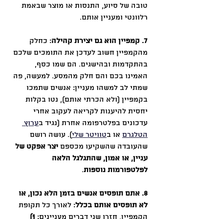
טובה של סיוע, התנסות או מוצר שבאמת 
רלוונטי ומעניין אותם.
7. קמפיין הוא גם יצירת קהילה
: כחלק 
מהקמפיין חשוב לעדכן את התומכים שלכם 
בהתקדמות ובהישגים. הם שמו כסף, 
האמינו בכם והם חלק מהמסע. למעשה, פה 
שמתי לב למשהו מעניין: אנשים שתמכו 
בקמפיין (ולא הכרתי אותם), נטו בקלות 
יחסית להיענות לקריאה לעקוב אחרי 
עדכונים בפלטרפומה אחרת (נגיד ב
ערוץ 
הטלגרם
 או ב
טוויטר שלי
). עושה רושם 
שהעובדה שהשקיעו מכספם 
יצר אפקט של 
עניין, או אמון, שהתגלגל הלאה 
לפלטפורמות נוספות
.
8. אתם תופסים אנשים בזמן הלא נכון, או 
לא תופסים אותם בכלל
: לאורך כל תקופת 
הקמפיין, חזרו שני דברים מעניינים: 
1)