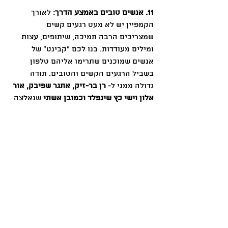
11. אנשים טובים באמצע הדרך
: לאורך 
הקמפיין יש לא מעט רגעים קשים 
שמצריכים הרבה תמיכה, שיתופים, עצות 
ומילים מעודדות. בנו לכם ״קבינט״ של 
אנשים שמוכנים שתרימו אליהם טלפון 
בשביל הרגעים הקשים והטובים. תודה 
גדולה ממני ל- 
רן בר-זיק, אתגר שפיבק, אור 
אלון וישי כץ שינפלד וכמובן אשתי
 שנאלצה 
עוד בערב הראשון של הקמפיין לשמוע 
צרחות של ״יואו!! מישהו תמך בקמפיין!!״, 
בעוד אני יושב על המחשב ולוחץ ריפרש שוב 
ושוב. 
אני מקווה שהתובנות האלו יעזרו לכל מי 
שמתכננ/ת לצאת עם חלום, יוזמה ופרויקט 
חדשה. תודה גדולה לכל מי שתמך!
אגב, אם אתם רוצים לדעת אפילו יותר - 