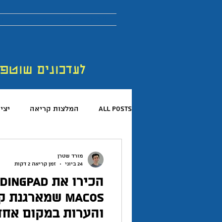
More
בלוג
מדריכים
לר
לעדכונים שוטפ
All Posts
המלצות קריאה
יצי
קריאת ספרים
פורום החדשנות 
מורד שטרן
24 ביוני
זמן קריאה 2 דקות
המלצות פודקאסטים
כישורים 
macOS שמארגנת
והערות במקום אחד