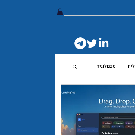
ץ הטלגרם
אודות
צור קשר
לית
טכנולוגיה
טיביות
 מותג
הפודקאסט