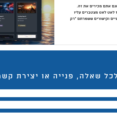
באקדמיה
למידה
ChatGPT
המלצות צפייה
ד
Mac, כנראה שגם אתם מכירים את זה.
ז לאט לאט מצטברים עליו
ניים וקישורים ששמרתם "רק
 קבועות 😢 הדסקטופ הפך
יה קשה לזכור איפה שמרתי
כרתי למה בכלל שמרתי אותו אז
בניתי פתרון. והשבוע הוא עלה רשמית ל-App Store של Apple
הכירו את LandingPad מדובר באפליקציית macOS שמאפשרת
תזכורות במקום אחד - ישירות
כל שאלה, פנייה או יצירת קשר