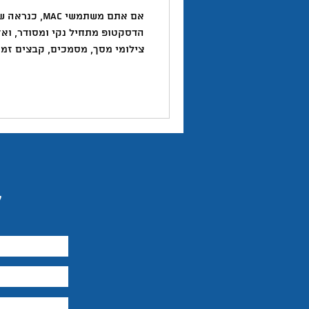
טוויטר
יזמות
יצירתיות
אם אתם משתמשי 
הדסקטופ מתחיל נקי ומסודר, וא
צילומי מסך, מסמכים, קבצים זמ
השראה
לרגע". אצלי זה יצר שלוש בעיות
למחסן של קבצים ששכחתי מהם ה
כל דבר גם כשמצאתי קובץ, לא ז
לארגן קבצים, קישורים, הערות ו
משורת הת
ל