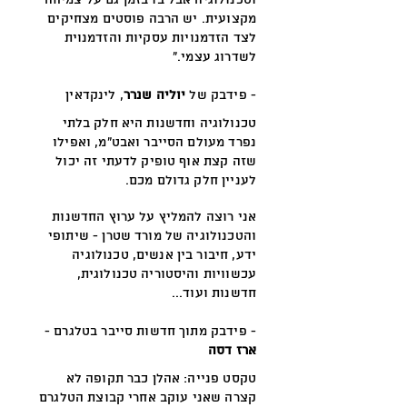
וטכנולוגיה אבל בו בזמן גם על צמיחה
מקצועית. יש הרבה פוסטים מצחיקים
לצד הזדמנויות עסקיות והזדמנוית
לשדרוג עצמי.״
- פידבק של
יוליה שנרר
, לינקדאין
טכנולוגיה וחדשנות היא חלק בלתי
נפרד מעולם הסייבר ואבט״מ, ואפילו
שזה קצת אוף טופיק לדעתי זה יכול
לעניין חלק גדולם מכם.
אני רוצה להמליץ על ערוץ החדשנות
והטכנולוגיה של מורד שטרן - שיתופי
ידע, חיבור בין אנשים, טכנולוגיה
עכשוויות והיסטוריה טכנולוגית,
חדשנות ועוד...
- פידבק מתוך חדשות סייבר בטלגרם -
ארז דסה
טקסט פנייה: אהלן כבר תקופה לא
קצרה שאני עוקב אחרי קבוצת הטלגרם