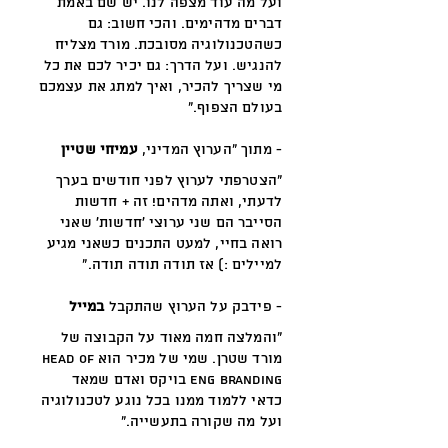
ועל מה עוד מצפה לנו. יש שם באמת
דברים מדהימים. והכי חשוב: גם
כשהטכנולוגיה מסובכת.
מורד מצליח
להנגיש. ועל הדרך: גם יכיר לכם את כל
מי שצריך להכיר, ואיך למתג את עצמכם
בעולם הצפוף."
- מתוך "הערוץ המדיני,
עמיחי שטיין
"הצטרפתי לערוץ לפני חודשים בערך
לדעתי, ואתה מדהים! זה + חדשות
הסייבר הם שני ערוצי 'חדשות' שאני
רואה בחיי, למעט התכנים כשאני מגיע
למיילים :) אז תודה תודה תודה."
- פידבק על הערוץ שהתקבל
במייל
"והמלצה חמה מאוד על הקבוצה של
מורד שטרן. שמי של מכיר הוא Head of
eng branding בויקס ואדם שמאד
כדאי ללמוד ממנו בכל נוגע לטכנולוגיה
ועל מה שקורה בתעשייה."