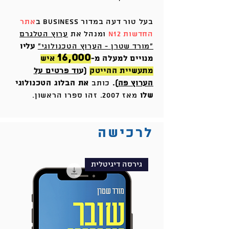
בעל טור דעה במדור Business ב
אתר
החדשות N12
ומנהל
את
ערוץ הטלגרם
״מורד שטרן - הערוץ הטכנולוגי״
עליו
16,000
מנויים למעלה מ-
איש
מתעשיית ההייטק
(ע
וד פרטים על
הערוץ פה
).
כותב
את הבלוג הטכנולוגי
שלו
מאז 2007. זהו ספרו הראשון.
לרכישה
גירסה דיגיטלית