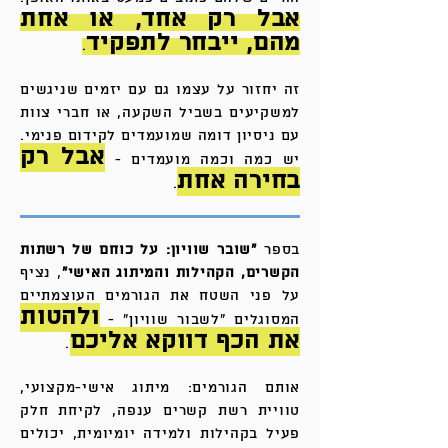
אבל רק אחד, או אחת
מהם, ייבחר לתפקיד
.
זה יחזור על עצמו גם עם יזמים שניגשים
למשקיעים בשביל השקעה, או חברי צוות
עם ניסיון דומה שמועמדים לקידום פנימי.
אב
ל רק
יש כמה וכמה מועמדים -
בחירה אחת
.
בספר
״שובר שוויון: על כוחם של רשתות
הקשרים, הקהילות והמיתוג האישי״
, נציף
על פני השטח את הגורמים העוצמתיים
ולהטות
המסוגלים ״לשבור שוויון״ -
את הכף דווקא אליכם
.
אותם הגורמים: מיתוג אישי-מקצועי,
טוויית רשת קשרים ענפה, לקיחת חלק
פעיל בקהילות ולמידה יומיומית, יכולים