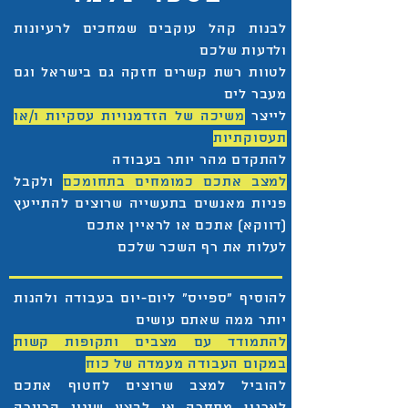
לבנות קהל עוקבים שמחכים לרעיונות
ולדעות שלכם
לטוות רשת קשרים חזקה גם בישראל וגם
מעבר לים
לייצר
משיכה של הזדמנויות עסקיות ו/או
תעסוקתיות
להתקדם מהר יותר בעבודה
למצב אתכם כמומחים בתחומכם
ולקבל
פניות מאנשים בתעשייה שרוצים להתייעץ
(דווקא) אתכם או לראיין אתכם
לעלות את רף השכר שלכם
להוסיף ״ספייס״ ליום-יום בעבודה ולהנות
יותר ממה שאתם עושים
להתמודד עם מצבים ותקופות קשות
במקום העבודה מעמדה של כוח
להוביל למצב שרוצים לחטוף אתכם
לארגון מתחרה
או
לבצע שינוי קריירה