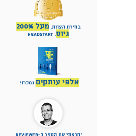
מעל 200%
בחירת הצוות,
גיו
ס
. Headstart
אלפי
עות
קים
נמכרו!
״קראתי את הספר כ-reviewer.