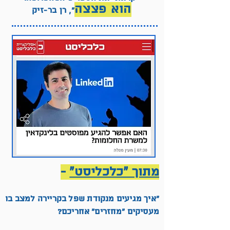
הוא פצצה
״, רן בר-זיק
מתוך ״כלכליסט״
-
״איך מגיעים מנקודת שפל בקריירה למצב בו
מעסיקים "מחזרים" אחריכם?