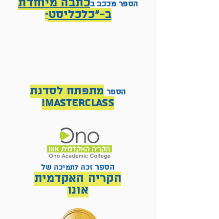
כתבה מיוחדת
הספר מככב ב
ב-״כלכליסט
״
מתפתח לסדנת
הספר
MasterClass!
הספר
של
זכה לתמיכה
הקריה האקדמית
אונו