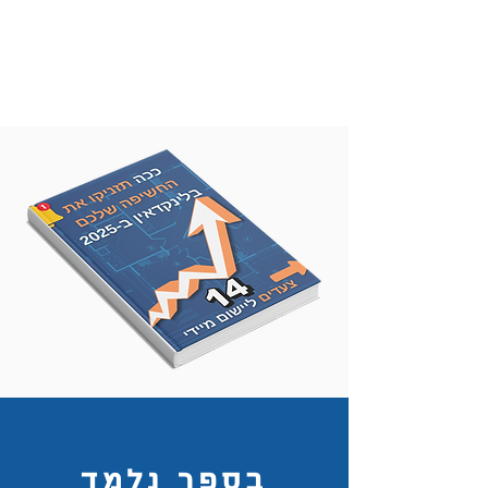
בספר נלמד