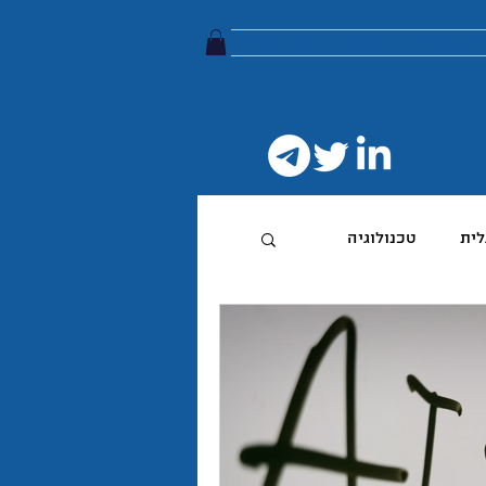
ץ הטלגרם
אודות
צור קשר
לית
טכנולוגיה
טיביות
 מותג
הפודקאסט