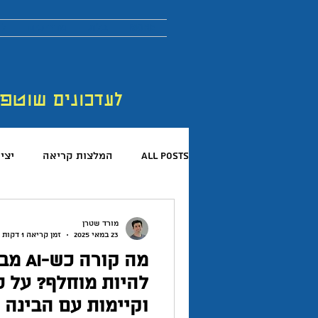
More
בלוג
מדריכים
לר
לעדכונים שוטפ
All Posts
המלצות קריאה
יצי
קריאת ספרים
פורום החדשנות 
מורד שטרן
23 במאי 2025
זמן קריאה 1 דקות
מה קור
המלצות פודקאסטים
כישורים 
להיות מוחלף? על ס
וקיימות עם הבינה