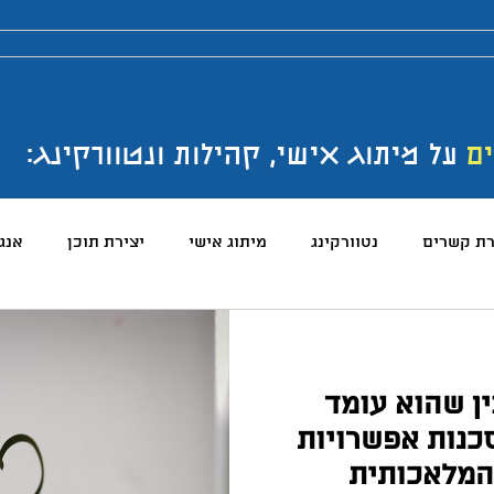
כישת הספר
ביקורות קוראים
בתקשורת
הניוזלטר
ערו
ים
על מיתוג אישי, קהילות ונטוורקינג:
רת קשרים
נטוורקינג
מיתוג אישי
יצירת תוכן
אנג
והטכנולוגיה
טלגרם
ניהול קהילות
שיווק
פרודק
ה כש-AI מבין שהוא עומד
רכים
כתיבה
הרגלים
התמדה
כנסים
בניית
כנות אפשרויות
 המלאכותית