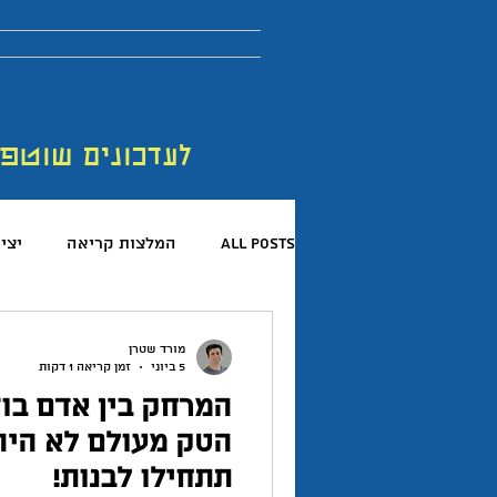
More
בלוג
מדריכים
לר
לעדכונים שוטפ
All Posts
המלצות קריאה
יצי
קריאת ספרים
פורום החדשנות 
מורד שטרן
5 ביוני
זמן קריאה 1 דקות
המרחק בין אדם בוד
המלצות פודקאסטים
כישורים 
הטק מעולם לא היה 
תתחילו לבנות!