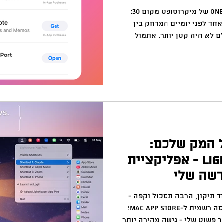
באקדמיה
למידה
ChatGPT
המלצות צפייה
ד
לא צפיתי את זה: מקום 29: OneNote של מיקרוסופט מקום 30:
חד לפני יומיים המרחק בין
ם לא היה קטן יותר. אתמול
בדקתי את דירוג אפליקציות ה- App Store של המק וראיתי
הקטנה שהעליתי לפני יומיים
(אפליקציית Lighthouse App Port) הגיעה למקום ה-30
Productivi. חביב, אבל זה לא הישג מדהים.
(עדכון: האפליקציה כבר עלתה למקום 17!) מה שכן הדהים אותי
ל המק שלכם:
הכירו את Lighthouse - אפליקציית
דשה שלי
וד תיקון, הרבה תסכול וקפה -
אפליקציית Lighthouse שלי נכנסה רשמית ל-Mac App Store!
 פשוט שלי - גישה מהירה יותר