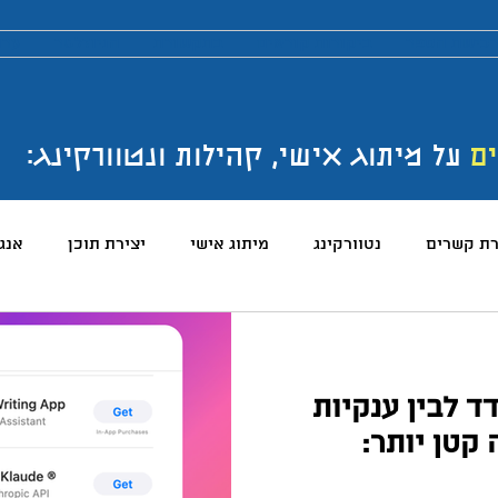
כישת הספר
ביקורות קוראים
בתקשורת
הניוזלטר
ערו
ים
על מיתוג אישי, קהילות ונטוורקינג:
רת קשרים
נטוורקינג
מיתוג אישי
יצירת תוכן
אנג
והטכנולוגיה
טלגרם
ניהול קהילות
שיווק
פרודק
ד לבין ענקיות
רכים
כתיבה
הרגלים
התמדה
כנסים
בניית
קטן יותר: