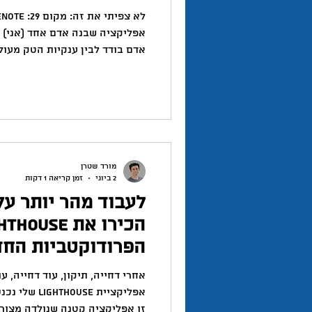
טוויטר
יזמות
יצירתיות
אפליקציה שבנה אדם אחד (אני) א
אדם בודד לבין ענקיות הטק מעול
השראה
משהו שהדהים אותי. האפליקציה 
בקטגוריית ty
היה דווקא מקום ה-29. שם ישבה האפליקצייה הרישמית של One
מורד שטרן
2 ביוני
זמן קריאה 1 דקות
לעבוד מהר יותר ע
הפרודוקטביות הח
אחרי דחייה, תיקון, עוד דחייה, ע
זו אפליקציה קטנה שנולדה מצורך