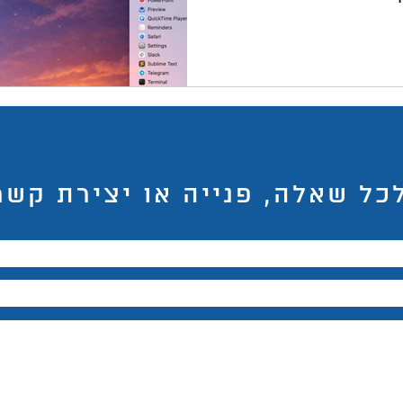
לאפליקציות ב-Mac במיוחד כשה-Dock בתחתית המסך כבר
כל מזה - אז בניתי משהו.
כירו את Lightjouse App Port: איך זה עובד? האפליקציה
יושבת בשורת התפריטים הקבועה של ה-Mac, בחלק העליון של
צורי דרך לאפליקציות או
כל שאלה, פנייה או יצירת קשר