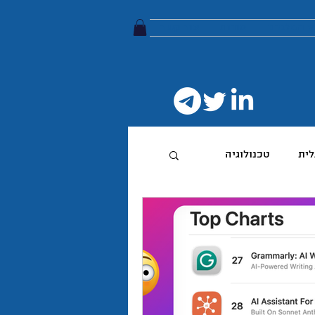
ץ הטלגרם
אודות
צור קשר
לית
טכנולוגיה
טיביות
 מותג
הפודקאסט