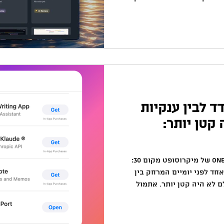
 קבועות 😢 הדסקטופ הפך
יה קשה לזכור איפה שמרתי
כרתי למה בכלל שמרתי אותו אז
בניתי פתרון. והשבוע הוא עלה רשמית ל-App Store של Apple
הכירו את LandingPad מדובר באפליקציית macOS שמאפשרת
תזכורות במקום אחד - ישירות
ד לבין ענקיות
קטן יותר:
לא צפיתי את זה: מקום 29: OneNote של מיקרוסופט מקום 30:
חד לפני יומיים המרחק בין
ם לא היה קטן יותר. אתמול
בדקתי את דירוג אפליקציות ה- App Store של המק וראיתי
הקטנה שהעליתי לפני יומיים
(אפליקציית Lighthouse App Port) הגיעה למקום ה-30