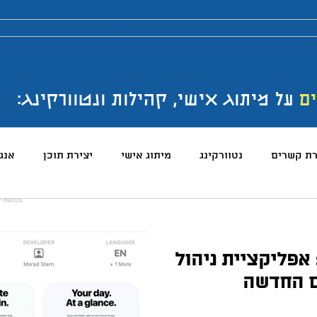
כישת הספר
ביקורות קוראים
בתקשורת
הניוזלטר
ערו
ים
על מיתוג אישי, קהילות ונטוורקינג:
רת קשרים
נטוורקינג
מיתוג אישי
יצירת תוכן
אנג
והטכנולוגיה
טלגרם
ניהול קהילות
שיווק
פרודק
כירו את Clearli: אפליקציית ניהול
רכים
כתיבה
הרגלים
התמדה
כנסים
בניית
ם החדשה