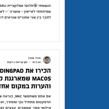
טוויטר
יזמות
יצירתיות
שפיתחתי לאייפון - אושרה ✅ לאפ
לחבר בין שני אתגרים שנראים דו
השראה
לגמרי: משימות והרגלים. משימות 
דחופות, חלקן חוזרות על עצמן ו
הרגלים, לעומת זאת, הם הפעולו
לעשות מדי יום כדי להתקדם ולצמ
לחשוב לא מעט על הקו הדק ביני
במקום אחד בלי להפוך את ניהול 
ריכזת
מורד שטרן
24 ביוני
זמן קריאה 2 דקות
macOS שמארגנת
והערות במקום אחד
אם אתם משתמשי 
הדסקטופ מתחיל נקי ומסודר, וא
צילומי מסך, מסמכים, קבצים זמ