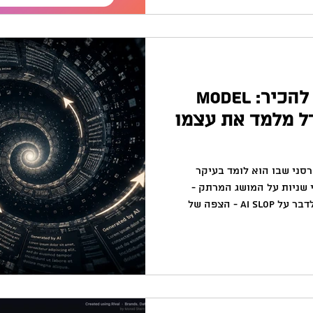
Productivi. חביב, אבל זה לא הישג מדהים.
(עדכון: האפליקציה כבר עלתה למקום 17!) מה שכן הדהים אותי
מושג חשוב שכדאי להכיר: Model
שהמודל מלמד את עצמו
ופ הרסני שבו הוא לומד בעיקר
שניות על המושג המרתק -
Model Collapse. אנחנו רגילים לדבר על AI Slop - הצפה של
 בינה מלאכותית. בדרך כלל
ם לבני אדם שצורכים אותו.
ת עצמה מתחילה להיפגע ממנו?
המושג Model Collapse מתייחס למצב שבו מודלי AI מתאמנים
יותר ויותר על תוכן שנוצר על ידי מודלי AI אחרים, ופחות על תוכן
. ככל שהזמן ע