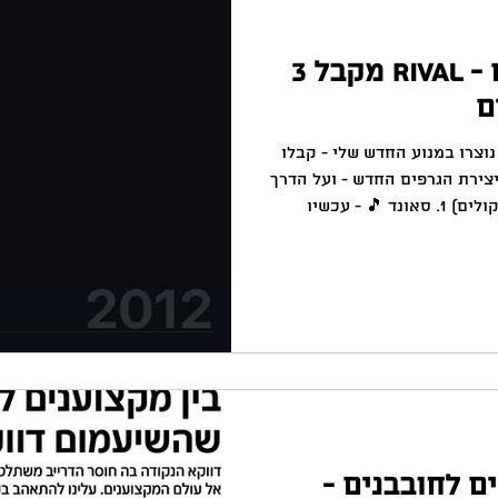
מנוע יצירת הגרפים - Rival מקבל 3
ם
1 גרפים כבר נוצרו במנוע החדש שלי - קבלו
ם משוגעים ל-Rival כלי יצירת הגרפים החדש - ועל הדרך
גם את NVIDIA vs Intel (שימו רמקולים) 1. סאונד 🎵 - עכשיו
אתם יכולים להוסיף מוזיקה שתלווה את הגרפים שלכם! 2. אפקט
מקום מתנגשות - ויוצרות אפקט
פיצוץ! 3. ציר Y 📐 דינאמי: מעכשיו ציר Y יכול להתארך או
ת ביותר והיחס ביניהם. אתם
צריכים רק להביא את הדאטא ב CSV - שמתי אפילו דוגמאות
ם לחובבנים -