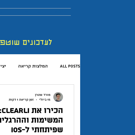
More
בלוג
מדריכים
לר
לעדכונים שוטפ
All Posts
המלצות קריאה
יצי
קריאת ספרים
פורום החדשנות 
מורד שטרן
15 ביולי
זמן קריאה 1 דקות
ה
המלצות פודקאסטים
כישורים 
המשימות וההרגלי
שפיתחתי ל-iOS