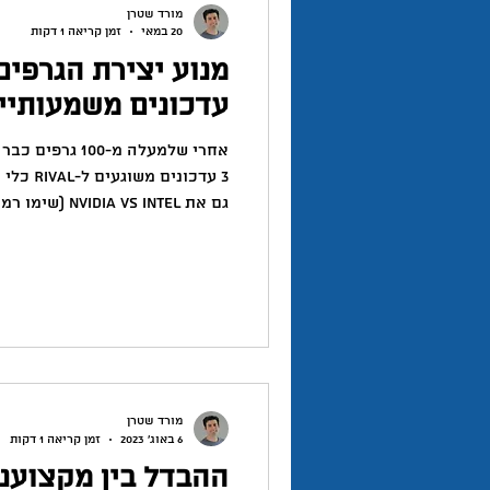
מורד שטרן
20 במאי
זמן קריאה 1 דקות
עדכונים משמעותיי
אחרי שלמעלה מ-00
3 עדכוני
💥 התנגשות: יישויות שמחליפות 
להתקצר לפי מצב היישות הקיצוני
לקופיי-פייסט למנועי בינה מלאכו
מורד שטרן
6 באוג׳ 2023
זמן קריאה 1 דקות
ההבדל בין מקצועני