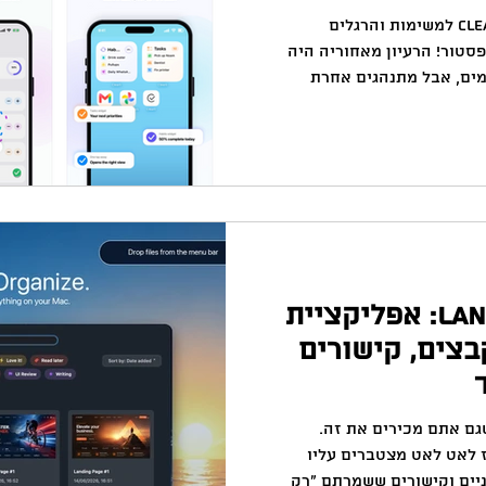
באקדמיה
למידה
ChatGPT
המלצות צפייה
ד
הגשמתי 🤩חלום! אפלקציית Clearli למשימות והרגלים
סטור! הרעיון מאחוריה היה
מים, אבל מתנהגים אחרת
מגיעות בשלל צורות - חלקן
אחרות מחכות אי-שם בעתיד.
ת הקטנות שאנחנו בוחרים
וח. פיתוח האפליקציה גרם לי
הם: איך מנהלים את שניהם
היום עצמו לעוד משימה? אז
הכירו את LandingPad: אפליקציית
 קבצים, קישורים
Mac, כנראה שגם אתם מכירים את זה.
ז לאט לאט מצטברים עליו
ניים וקישורים ששמרתם "רק