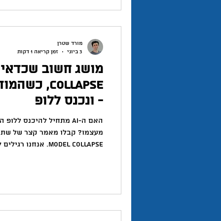
בקטגוריית ty
היה דווקא מקום ה-29. שם ישבה האפליקצייה הרישמית של One
מורד שטרן
3 ביוני
זמן קריאה 1 דקות
Collapse, כ
- ונכנס ללופ
האם ה-AI מתחיל להיכנס לל
מעצמו? קבלו מאמר קצר של שתי 
תוכן רדוד שנוצר בכמויות על ידי
אנחנו חושבים על הנזק שהוא גור
אבל מה אם גם הבינה המלאכותי
אנושי מקורי (כמו בתחילת הדרך)