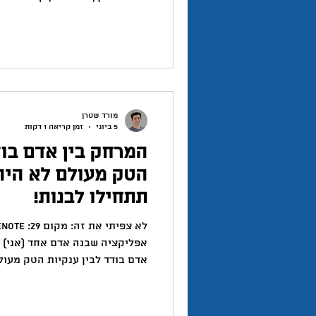
לרגע". אצלי זה יצר שלוש בעיות
למחסן של קבצים ששכחתי מהם ה
כל דבר גם כשמצאתי קובץ, לא ז
לארגן קבצים, קישורים, הערות ו
משורת הת
מורד שטרן
5 ביוני
זמן קריאה 1 דקות
המרחק בין אדם בוד
הטק מעולם לא היה 
תתחילו לבנות!
אפליקציה שבנה אדם אחד (אני) א
אדם בודד לבין ענקיות הטק מעול
משהו שהדהים אותי. האפליקציה 