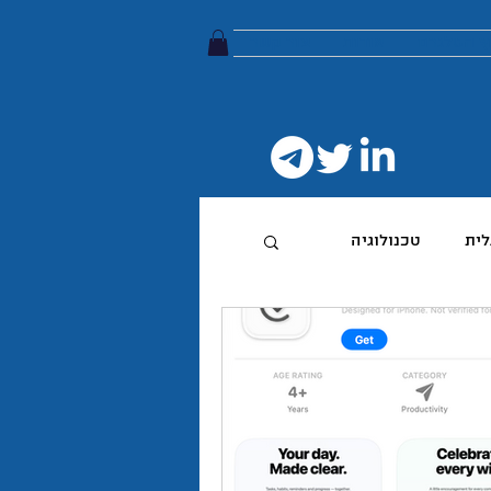
ץ הטלגרם
אודות
צור קשר
לית
טכנולוגיה
טיביות
 מותג
הפודקאסט