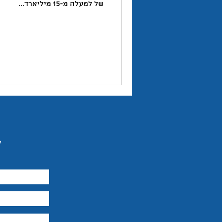
של למעלה מ-15 מיליארד...
טוויטר
יזמות
יצירתיות
השראה
ל