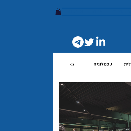
ץ הטלגרם
אודות
צור קשר
לית
טכנולוגיה
טיביות
 מותג
הפודקאסט