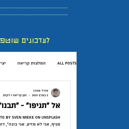
More
בלוג
מדריכים
לר
לעדכונים שוטפ
All Posts
המלצות קריאה
יצי
קריאת ספרים
פורום החדשנות 
מורד שטרן
2 במרץ 2021
זמן קריאה 1 דקות
אל ״תניפו״ - ״תבנו״
המלצות פודקאסטים
כישורים 
מניף, אני לא מזיע. אני בונה״, דוו