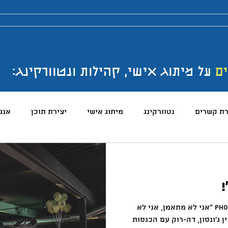
כישת הספר
ביקורות קוראים
בתקשורת
הניוזלטר
ערו
ים
על מיתוג אישי, קהילות ונטוורקינג:
רת קשרים
נטוורקינג
מיתוג אישי
יצירת תוכן
אנג
והטכנולוגיה
טלגרם
ניהול קהילות
שיווק
פרודק
!
רכים
כתיבה
הרגלים
התמדה
כנסים
בניית
Photo by Sven Mieke on Unsplash ״אני לא מתאמן, אני לא
ין ג׳ונסון, דה-רוק עם הכנסות