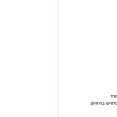
שראל. זה קיבל ביטוי בירידה של העיר לאשכול 2 במדד 
חים בורחים. 