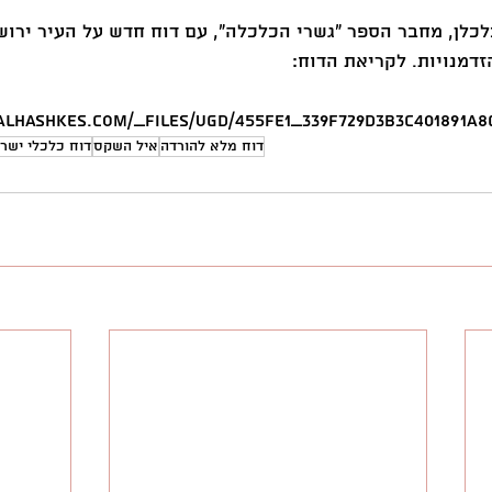
כלכלן, מחבר הספר ״גשרי הכלכלה״, עם דוח חדש על העיר ירוש
זדמנויות. לקריאת הדוח:
alhashkes.com/_files/ugd/455fe1_339f729d3b3c401891a8
דוח מלא להורדה
איל השקס
דוח כלכלי ישר