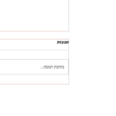
תגובות
כתיבת תגובה...
דוח מלא להורדה, בינה
מלאכותית - מקינזי 2025:
Seizing the Agentic AI
Advantage
ל