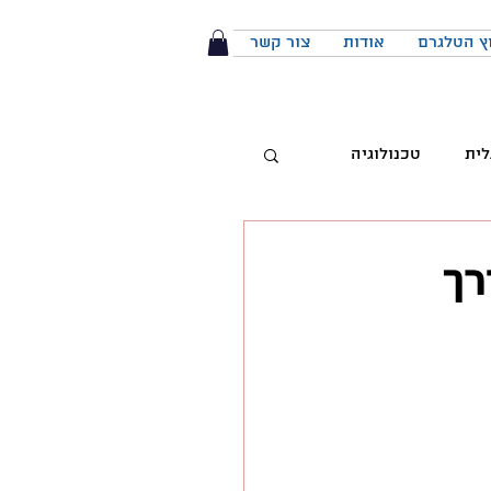
ץ הטלגרם
אודות
צור קשר
לית
טכנולוגיה
טיביות
רך
 מותג
הפודקאסט
יבור מול קהל