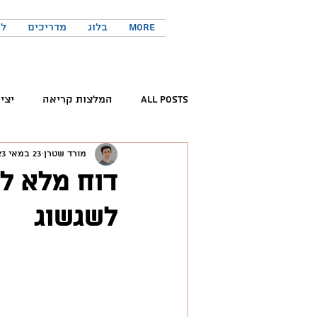
More
בלוג
מדריכים
לר
All Posts
המלצות קריאה
יצי
מורד שטרן
23 במאי 2023
קריאת ספרים
פורום החדשנות 
דוח מלא לה
לשגשוג
המלצות פודקאסטים
כישורים 
טוויטר
יזמות
יצירתיות