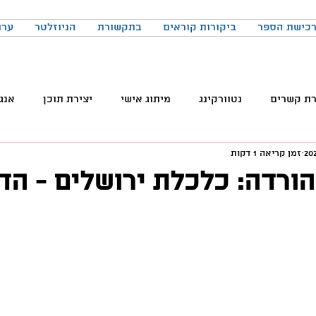
כישת הספר
ביקורות קוראים
בתקשורת
הניוזלטר
ערו
רת קשרים
נטוורקינג
מיתוג אישי
יצירת תוכן
אנג
זמן קריאה 1 דקות
והטכנולוגיה
טלגרם
ניהול קהילות
שיווק
פרודק
ורדה: כלכלת ירושלים - הד
רכים
כתיבה
הרגלים
התמדה
כנסים
בניית
באקדמיה
למידה
ChatGPT
המלצות צפייה
ד