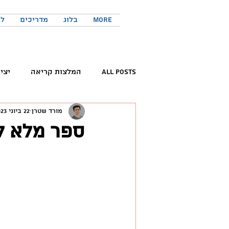
More
בלוג
מדריכים
לר
All Posts
המלצות קריאה
יצי
מורד שטרן
22 ביוני 2023
קריאת ספרים
פורום החדשנות 
ספר מלא לה
המלצות פודקאסטים
כישורים 
טוויטר
יזמות
יצירתיות