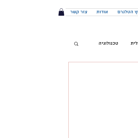
ץ הטלגרם
אודות
צור קשר
לית
טכנולוגיה
טיביות
 מותג
הפודקאסט
יבור מול קהל