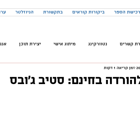
כישת הספר
ביקורות קוראים
בתקשורת
הניוזלטר
ערו
רת קשרים
נטוורקינג
מיתוג אישי
יצירת תוכן
אנג
זמן קריאה 1 דקות
והטכנולוגיה
טלגרם
ניהול קהילות
שיווק
פרודק
ורדה בחינם: סטיב ג׳ובס
רכים
כתיבה
הרגלים
התמדה
כנסים
בניית
באקדמיה
למידה
ChatGPT
המלצות צפייה
ד