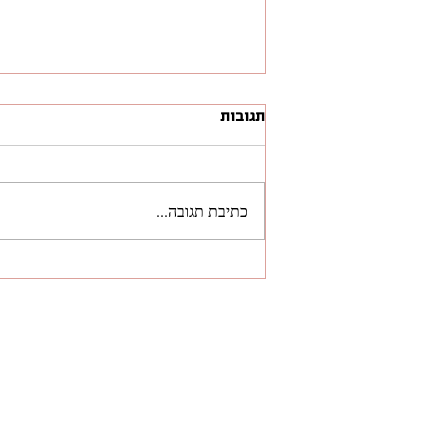
תגובות
כתיבת תגובה...
"השבוע בלינקדאין" - 15 פוסטים
מומלצים ששווה לקרוא ע״י
יוצרים מעולים!
ל