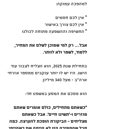
למהפכה עמוקה:
* אין לכם חסמים
* אין לכם צורך באישור
* החשיפה וההשפעה פתוחה לכולנו
אבל… רק למי שמוכן לשלם את המחיר, 
ללמוד, לשפר ולא לוותר.
בתחילת שנת 2025, הוא הצליח לצבור עוד 
הישג. היו יש לו יותר עוקבים ממספר אזרחי 
ארה״ב - מעל 340 מיליון.
הוא מסכם את המסע במשפט חד:
״כשאתם מתחילים, כולם אומרים שאתם 
מוזרים ו-׳תשיגו חיים׳. אבל כשאתם 
מצליחים - הביקורת הופכת להערצה. כמה 
חבל שהתמיכה הזו לא הייתה שם כשהייתי 