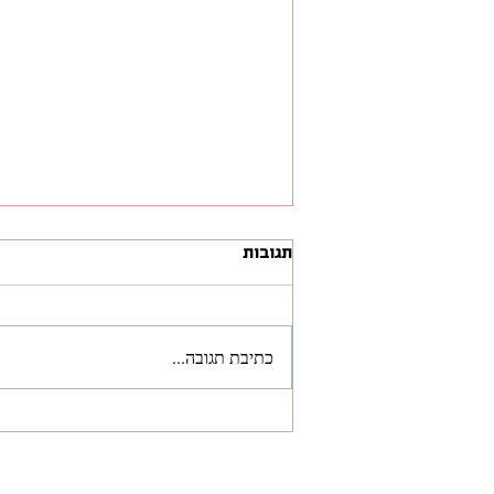
תגובות
כתיבת תגובה...
מעל 2,700 משתמשים בחודש
וחצי: איזה מסע משוגע עם
FamilyOS, המערכת לניהול
משימות משפחתיות