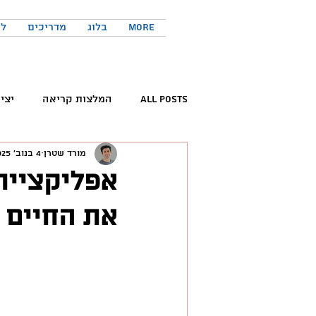
More
בלוג
מדריכים
לר
All Posts
המלצות קריאה
יצי
מורד שטרן
4 בנוב׳ 2025
קריאת ספרים
פורום החדשנות 
את החיים המשפ
המלצות פודקאסטים
כישורים 
טוויטר
יזמות
יצירתיות