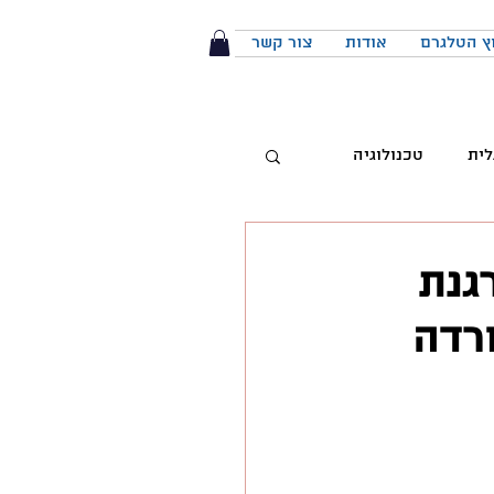
ץ הטלגרם
אודות
צור קשר
לית
טכנולוגיה
טיביות
שמארגנת
 מותג
הפודקאסט
יבור מול קהל