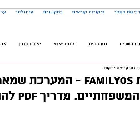
כישת הספר
ביקורות קוראים
בתקשורת
הניוזלטר
ערו
רת קשרים
נטוורקינג
מיתוג אישי
יצירת תוכן
אנג
זמן קריאה 1 דקות
והטכנולוגיה
טלגרם
ניהול קהילות
שיווק
פרודק
אפליקציית FamilyOS - המערכת 
חתיים. מדריך PDF להורדה
רכים
כתיבה
הרגלים
התמדה
כנסים
בניית
באקדמיה
למידה
ChatGPT
המלצות צפייה
ד