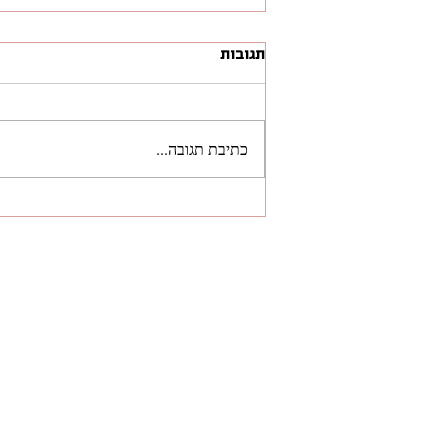
תגובות
כתיבת תגובה...
הבית הלבן מכוון ל-2028: מחשב
קוונטי וחיישנים שיראו מתחת
לאדמה
ל