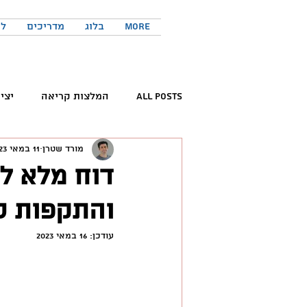
More
בלוג
מדריכים
לר
All Posts
המלצות קריאה
יצי
מורד שטרן
11 במאי 2023
קריאת ספרים
פורום החדשנות 
והתקפות ס
המלצות פודקאסטים
כישורים 
עודכן:
16 במאי 2023
טוויטר
יזמות
יצירתיות