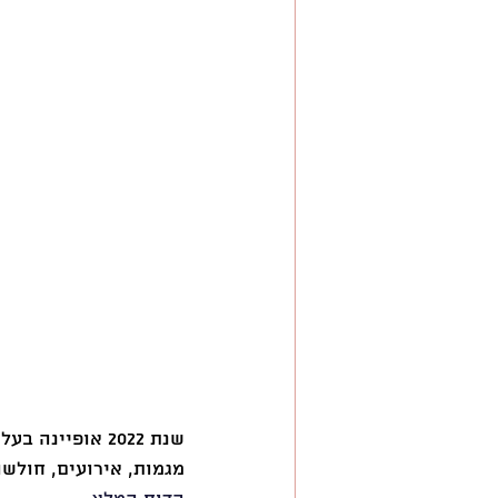
השראה
שנת 2022 אופיינה בעלייה במתקפות הסייבר והתעצמות היקף הנזק וההשפעה שיצרו על המשק. 
מגמות, אירועים, חולשו