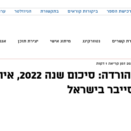
כישת הספר
ביקורות קוראים
בתקשורת
הניוזלטר
ערו
רת קשרים
נטוורקינג
מיתוג אישי
יצירת תוכן
אנג
זמן קריאה 1 דקות
והטכנולוגיה
טלגרם
ניהול קהילות
שיווק
פרודק
דוח מלא להורדה: סיכום שנ
ייבר בישראל
רכים
כתיבה
הרגלים
התמדה
כנסים
בניית
באקדמיה
למידה
ChatGPT
המלצות צפייה
ד