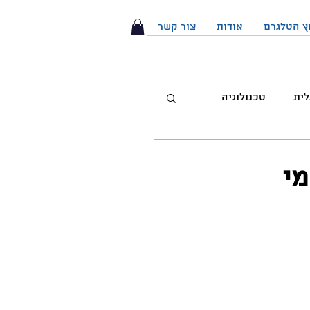
ץ הטלגרם
אודות
צור קשר
לית
טכנולוגיה
טיביות
ה 2022, איומי
 מותג
הפודקאסט
יבור מול קהל