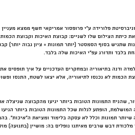
וניברסיטת פלורידה ע״י פרופסור אמריקאי חשף ממצא מעניין 
ת כיתת הצילום שלו לשניים: קבוצת האיכות וקבוצת הכמות.
ות שתגיש בסוף הסמסטר (יותר תמונות = ציון גבוה יותר) קבו
ת בלבד ותדורג עפ״י האיכות שלה בלבד.
מדה ודנה בתיאוריה ובמחקרים העדכניים על איך תופסים את
צת הכמות לא נכנסו לתיאוריה, אלא יצאו לשטח, התנסו ופשוט
, שהניח התמונות הטובות ביותר יגיעו מהקבוצה שניצלה את 
 המושלמת, הופתע לגלות שכל התמונות הטובות ביותר הגיעו
שיותר תמונות וכלל לא עסקה בלימוד ומציאת ה״איכות״. בהמ
מלכודת דבש שרבים מאיתנו נופלים בה: מושיין (בתנועה) מול