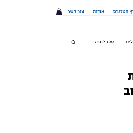
ץ הטלגרם
אודות
צור קשר
לית
טכנולוגיה
טיביות
ב
 מותג
הפודקאסט
יבור מול קהל