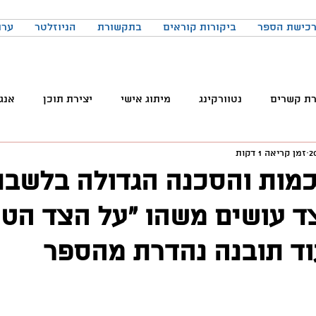
כישת הספר
ביקורות קוראים
בתקשורת
הניוזלטר
ערו
רת קשרים
נטוורקינג
מיתוג אישי
יצירת תוכן
אנג
זמן קריאה 1 דקות
והטכנולוגיה
טלגרם
ניהול קהילות
שיווק
פרודק
כמות והסכנה הגדולה בלשבת
צד עושים משהו ״על הצד הטו
רכים
כתיבה
הרגלים
התמדה
כנסים
בניית
וד תובנה נהדרת מהספר
באקדמיה
למידה
ChatGPT
המלצות צפייה
ד