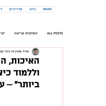
More
בלוג
מדריכים
לר
All Posts
המלצות קריאה
יצי
מורד שטרן
19 בינו׳ 2022
קריאת ספרים
פורום החדשנות 
האיכות, ה
וללמוד כי
המלצות פודקאסטים
כישורים 
ביותר״ – ע
טוויטר
יזמות
יצירתיות