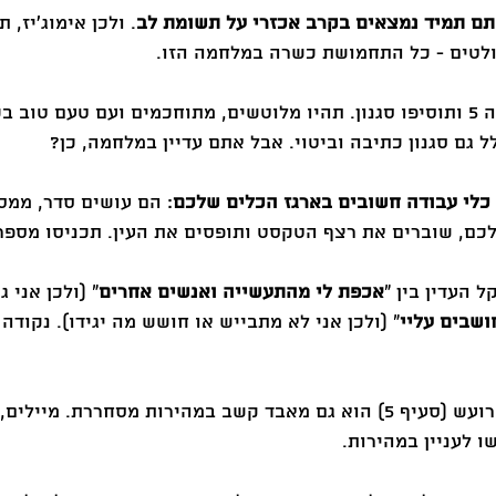
. ולכן אימוג'יז, 
ולטים - כל התחמושת כשרה במלחמה הזו.
: קחו את נקודה 5 ותוסיפו סגנון. תהיו מלוטשים, מתוחכמים ועם טעם טוב
 גם סגנון כתיבה וביטוי. אבל אתם עדיין במלחמה, כן?
: הם עושים סדר, ממסג
כם, שוברים את רצף הטקסט ותופסים את העין. תכניסו מספר
אכפת לי מהתעשייה ואנשים אחרים
״ (ולכן אני 
ושבים עליי
״ (ולכן אני לא מתבייש או חושש מה יגידו). נקודה
: העולם לא רק רועש (סעיף 5) הוא גם מאבד קשב במהירות מסחררת. מייל
ו לעניין במהירות.