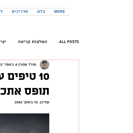
More
בלוג
מדריכים
לר
All Posts
המלצות קריאה
יצי
מורד שטרן
4 באפר׳ 2022
קריאת ספרים
פורום החדשנות 
10 טיפים 
תופס אתכם
המלצות פודקאסטים
כישורים 
עודכן:
10 באוק׳ 2024
טוויטר
יזמות
יצירתיות