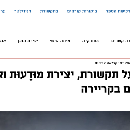
כישת הספר
ביקורות קוראים
בתקשורת
הניוזלטר
ערו
רת קשרים
נטוורקינג
מיתוג אישי
יצירת תוכן
אנג
זמן קריאה 2 דקות
והטכנולוגיה
טלגרם
ניהול קהילות
שיווק
פרודק
על תקשורת, יצירת מוּדָעוּת ו
 בקריירה
רכים
כתיבה
הרגלים
התמדה
כנסים
בניית
באקדמיה
למידה
ChatGPT
המלצות צפייה
ד