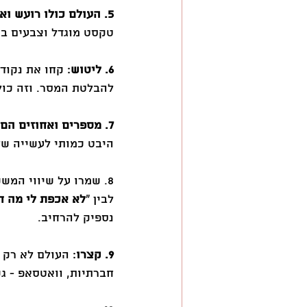
5. העולם כולו רועש ואתם תמיד נמצאים בקרב אכזרי על תשומת לב
טקסט מוגדל וצבעים ב
6. ליטוש
להבלטת המסר. וזה כולל
7. מספרים ואחוזים הם כלי עבודה חשובים בארגז הכלים שלכם
היבט כמותי לעשייה של
8. שמרו על שיווי המשקל העדין בין ״
לבין ״
לא אכפת לי מה ח
נספיק להרחיב.
9. קצרו
חברתיות, וואטסאפ - גש