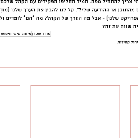
תי צריך להתחיל מפה. תמיד תחליפו תפקידים עם הקהל שלכם 
התוכן או ההודעה שלי?״. קל לנו להבין את הערך שלנו (מוּדָע
פרויקט שלנו) - אבל מה הערך של הקהל? מה *הם* לומדים ול
ה שווה את זה?
מורד שטרן
מיתוג אישי
חיפוש 
יהול קהילות