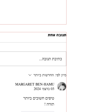
תגובה אחת
כתיבת תגובה...
ראיון פודקאסט: מתראיין
מיון לפי:
החדשות ביותר
בפודקאסט ניצוצות על מיתוג
מעסיק ושיווק
MARGARET BEN-HAMU
03 בדצמ׳ 2024
טיפים חשובים ביותר
תודה !