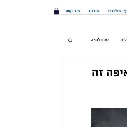
ץ הטלגרם
אודות
צור קשר
לית
טכנולוגיה
טיביות
איפה זה
 מותג
הפודקאסט
יבור מול קהל