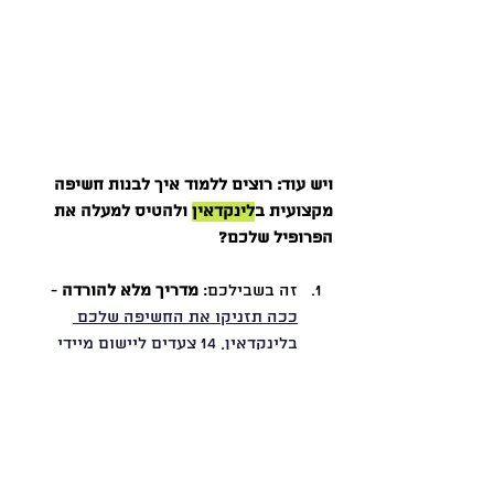
ויש עוד: רוצים ללמוד איך לבנות חשיפה 
מקצועית ב
לינקדאין
 ולהטיס למעלה את 
הפרופיל שלכם?  
זה בשבילכם: 
מדריך מלא להורדה
 - 
ככה תזניקו את החשיפה שלכם 
בלינקדאין, 14 צעדים ליישום מיידי
רוצים להישאר עם היד על הדופק 
בתחום הבינה המלאכותית, ההייטק 
והתעסוקה? 
הצטרפו לערוץ הטלגרם 
שלי
 שכבר מונה מעל ל
-15,400 מנויים!
מיתוג אישי
מדריך AIO
בניית חשיפה בלינקדאין