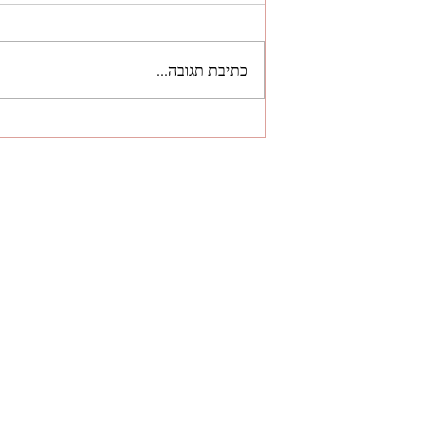
כתיבת תגובה...
דוח מלא להורדה, בינה
מלאכותית - מקינזי 2025:
Seizing the Agentic AI
Advantage
ל