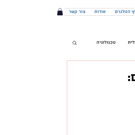
ץ הטלגרם
אודות
צור קשר
לית
טכנולוגיה
טיביות
:
 מותג
הפודקאסט
יבור מול קהל