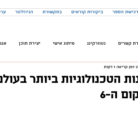
כישת הספר
ביקורות קוראים
בתקשורת
הניוזלטר
ערו
רת קשרים
נטוורקינג
מיתוג אישי
יצירת תוכן
אנג
זמן קריאה 1 דקות
והטכנולוגיה
טלגרם
ניהול קהילות
שיווק
פרודק
ת הטכנולוגיות ביותר בעולם
ם ה-6
רכים
כתיבה
הרגלים
התמדה
כנסים
בניית
באקדמיה
למידה
ChatGPT
המלצות צפייה
ד