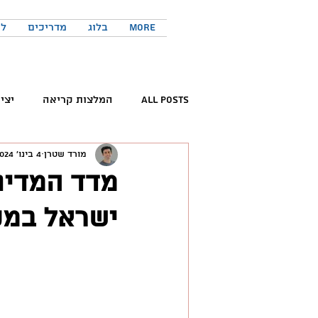
More
בלוג
מדריכים
לר
All Posts
המלצות קריאה
יצי
מורד שטרן
4 בינו׳ 2024
קריאת ספרים
פורום החדשנות 
מדד המדינו
ישראל במקו
המלצות פודקאסטים
כישורים 
טוויטר
יזמות
יצירתיות