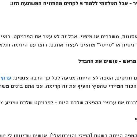
י ללמוד 5 לקחים מהחוויה המשוגעת הזו:
סונות, משברים או מיפוי. אבל זה לא עצר את הפרויקט. רואים
ניסיון או ״טייטל״ מתאים לעצור אתכם. רוצו עם היוזמה ותלמ
ם וחזקים, המפה לא הייתה מגיעה לכל כך הרבה אנשים. 
ערוץ 
הכוח המיידי שהפיץ והעיף את זה קדימה. אם אתם בונים משהו
בנות את ערוצי ההפצה שלכם היום - לפרויקט שלכם שיגיע מח
פה הייתה בשטח (הפיזי והוירטואלי). אנשים שדיווחו לי ישי