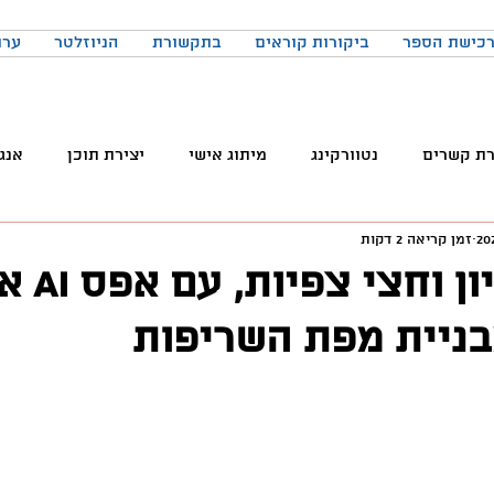
כישת הספר
ביקורות קוראים
בתקשורת
הניוזלטר
ערו
רת קשרים
נטוורקינג
מיתוג אישי
יצירת תוכן
אנג
זמן קריאה 2 דקות
והטכנולוגיה
טלגרם
ניהול קהילות
שיווק
פרודק
בניית מפת השריפות
רכים
כתיבה
הרגלים
התמדה
כנסים
בניית
באקדמיה
למידה
ChatGPT
המלצות צפייה
ד