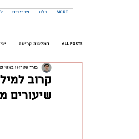
More
בלוג
מדריכים
לר
All Posts
המלצות קריאה
יצי
מורד שטרן
11 במאי 2025
קריאת ספרים
פורום החדשנות 
שיעורים מ
המלצות פודקאסטים
כישורים 
טוויטר
יזמות
יצירתיות