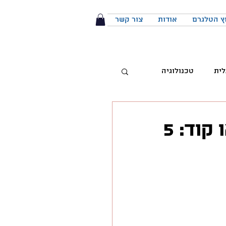
ץ הטלגרם
אודות
צור קשר
לית
טכנולוגיה
טיביות
קרוב למיליון וחצי צפיות, עם אפס AI או קוד: 5
 מותג
הפודקאסט
יבור מול קהל