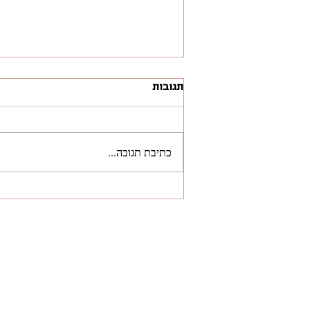
תגובות
כתיבת תגובה...
מפיטורים מהמפעל - להגדרה
מחדש של עוצמת ה-Creator
Economy.
ל