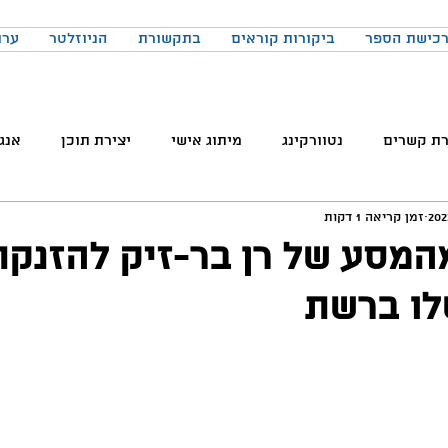
כישת הספר
ביקורות קוראים
בתקשורת
הניוזלטר
ערו
רת קשרים
נטוורקינג
מיתוג אישי
יצירת תוכן
אנג
זמן קריאה 1 דקות
והטכנולוגיה
טלגרם
ניהול קהילות
שיווק
פרודק
מהמסע של רן בר-זיק להזנקת
לו ברשת
רכים
כתיבה
הרגלים
התמדה
כנסים
בניית
באקדמיה
למידה
ChatGPT
המלצות צפייה
ד