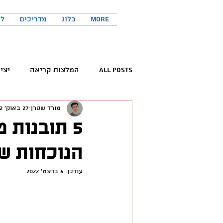
More
בלוג
מדריכים
לר
All Posts
המלצות קריאה
יצי
מורד שטרן
27 באוק׳ 2022
קריאת ספרים
פורום החדשנות 
5 תובנות 
הנוכחות ש
המלצות פודקאסטים
כישורים 
עודכן:
6 בדצמ׳ 2022
טוויטר
יזמות
יצירתיות