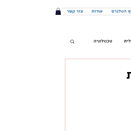
ץ הטלגרם
אודות
צור קשר
לית
טכנולוגיה
טיביות
 מותג
הפודקאסט
יבור מול קהל