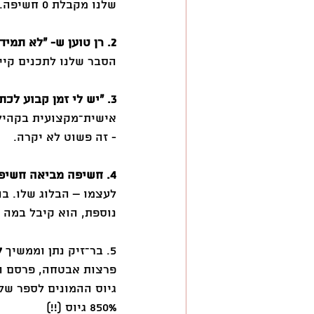
שלנו מקבלת 0 חשיפה. החוכמה היא לא להתייאש, אלא להמשיך שוב, ושוב ושוב. (ושוב!).
2. רן טוען ש- ״לא תמיד צריך להיות חדשני ופורץ דרך״.
הסבר שלנו לתכנים קיי
3. ״יש לי זמן קבוע לכתיבה ולמחקר שסגור לי ביומן״ משתף רן
אישית־מקצועית בקהילה
- זה פשוט לא יקרה.
4. חשיפה מביאה חשיפה מביאה חשיפה: 
לעצמו – הבלוג שלו. ב
נוספת, הוא קיבל במה 
5. בר־זיק נתן וממשיך 
ל
פרצות אבטחה, פרסם וה
גיוס ההמונים לספר של
850% גיוס (!!)