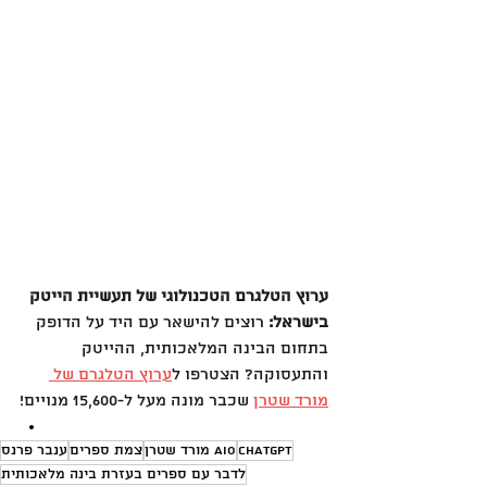
ערוץ הטלגרם הטכנולוגי של תעשיית הייטק 
בישראל: 
רוצים להישאר עם היד על הדופק 
בתחום הבינה המלאכותית, ההייטק 
והתעסוקה? הצטרפו ל
ערוץ הטלגרם של 
מורד שטרן
 שכבר מונה מעל ל-15,600 מנויים!
ChatGPT
AIO מורד שטרן
צמת ספרים
ענבר פרנס
לדבר עם ספרים בעזרת בינה מלאכותית